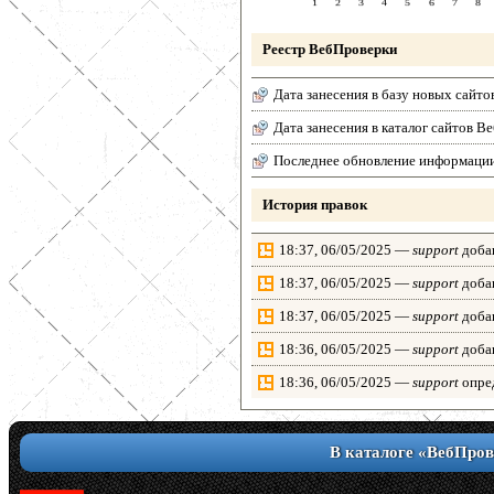
Реестр ВебПроверки
Дата занесения в базу новых сайто
Дата занесения в каталог сайтов 
Последнее обновление информаци
История правок
18:37, 06/05/2025 —
support
добав
18:37, 06/05/2025 —
support
добав
18:37, 06/05/2025 —
support
добав
18:36, 06/05/2025 —
support
доба
18:36, 06/05/2025 —
support
опре
18:35, 06/05/2025 —
support
опред
18:33, 06/05/2025 —
support
опред
В каталоге «ВебПров
18:33, 06/05/2025 —
support
опред