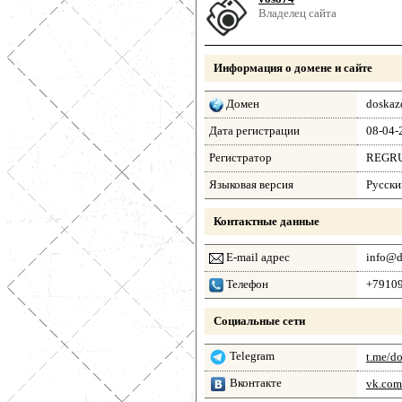
Владелец сайта
Информация о домене и сайте
Домен
doskaz
Дата регистрации
08-04-
Регистратор
REGR
Языковая версия
Русски
Контактные данные
E-mail адрес
info@d
Телефон
+7910
Социальные сети
Telegram
t.me/d
Вконтакте
vk.com