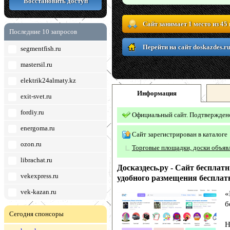
Восстановить доступ
Сайт занимает 1 место из 45
Последние 10 запросов
Перейти на сайт doskazdes.ru
segmentfish.ru
mastersil.ru
elektrik24almaty.kz
Информация
exit-svet.ru
fordiy.ru
Официальный сайт. Подтвержден
energoma.ru
Сайт зарегистрирован в каталоге
ozon.ru
Торговые площадки, доски объяв
librachat.ru
Досказдесь.ру - Сайт бесплат
vekexpress.ru
удобного размещения бесплат
vek-kazan.ru
«
б
Сегодня спонсоры
Н