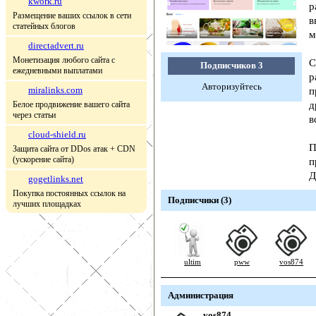
kwork.ru
р
Размещение ваших ссылок в сети
в
статейных блогов
м
directadvert.ru
Монетизация любого сайта с
С
Подписчиков
3
ежедневными выплатами
р
Авторизуйтесь
miralinks.com
п
Белое продвижение вашего сайта
д
через статьи
в
cloud-shield.ru
П
Защита сайта от DDos атак + CDN
(ускорение сайта)
п
Д
gogetlinks.net
Покупка постоянных ссылок на
Подписчики (3)
лучших площадках
ultim
pww
vos874
Администрация
vos874