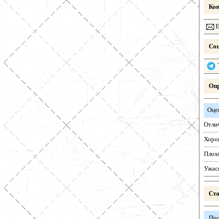
Кон
E
Соц
Опр
Оце
Отли
Хоро
Плох
Ужас
Ста
Про