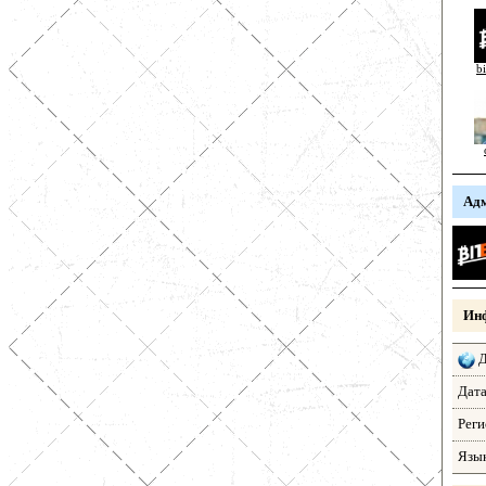
b
Ад
Инф
Д
Дата
Реги
Язык