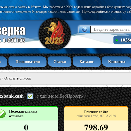
ьная сеть о сайтах в РУнете. Мы работаем с 2009 года и наша огромная база данных со
ичивается ежедневно благодаря нашим пользователям. Присоединяйтесь к эпицентру са
1028
а
Пользователи
Статьи
Каталог
Контакты
ы
»
Открыть список
texbank.cash
в каталоге ВебПроверки
Положительных
Рейтинг сайта
отзывов
обновлен 17:58, 07.08.2026
0
798.69