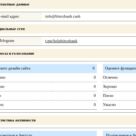
тактные данные
-mail адрес
info@bitexbank.cash
иальные сети
Telegram
t.me/helpbitexbank
осы и голосование
ните дизайн сайта
0
Оцените функцион
чно
0
Отлично
шо
0
Хорошо
о
0
Плохо
но
0
Ужасно
тистика активности
смотров в Августе
Подписчиков в А