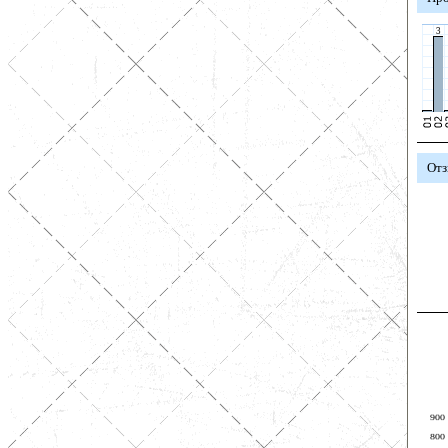
3
Отз