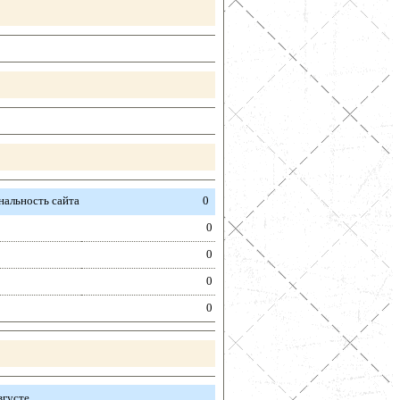
альность сайта
0
0
0
0
0
вгусте