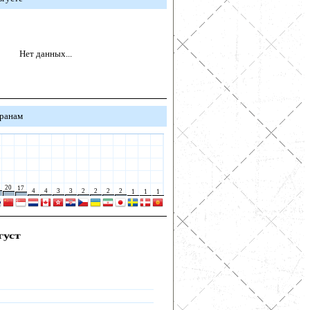
Нет данных...
транам
20
17
4
4
3
3
2
2
2
2
1
1
1