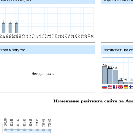
1
1
1
ывов в Августе
Активность по с
205
182
166
Нет данных...
39
24
23