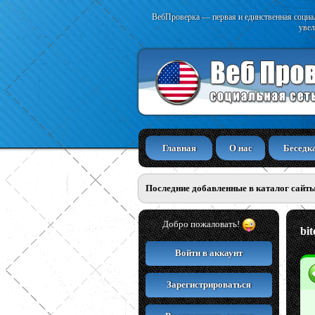
ВебПроверка — первая и единственная социал
увел
Главная
О нас
Беседк
Последние добавленные в каталог сайт
Добро пожаловать!
bi
Войти в аккаунт
Зарегистрироваться