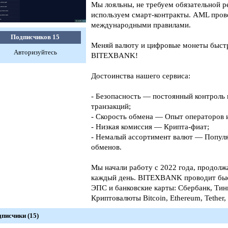
Мы лояльны, не требуем обязательной р
используем смарт-контракты. AML прове
международными правилами.
Подписчиков
15
Меняй валюту и цифровые монеты быстр
Авторизуйтесь
BITEXBANK!
Достоинства нашего сервиса:
- Безопасность — постоянный контроль
транзакций;
- Скорость обмена — Опыт операторов и
- Низкая комиссия — Крипта-фиат;
- Немалый ассортимент валют — Попул
обменов.
Мы начали работу с 2022 года, продолж
каждый день. BITEXBANK проводит быс
ЭПС и банковские карты: Сбербанк, Тин
Криптовалюты Bitcoin, Ethereum, Tether
писчики (15)