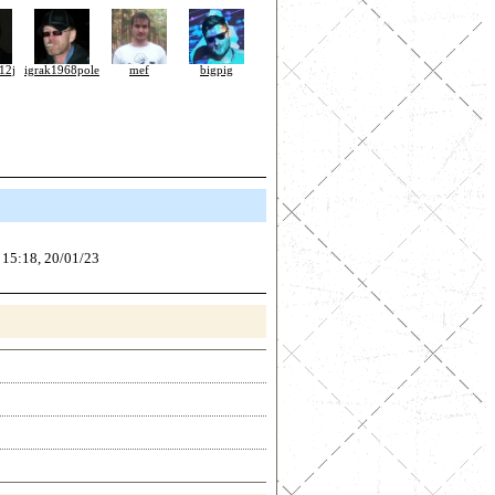
12j
igrak1968pole
mef
bigpig
15:18, 20/01/23