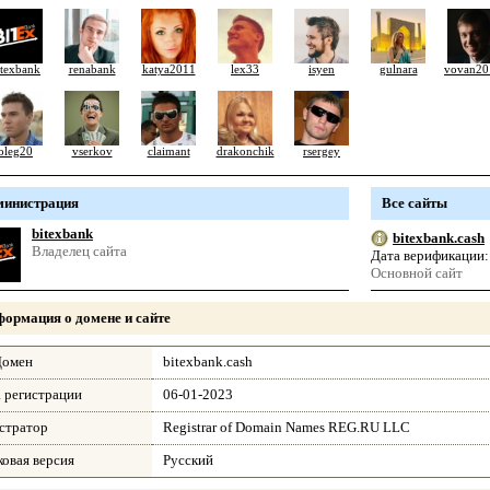
itexbank
renabank
katya2011
lex33
isyen
gulnara
vovan20
oleg20
vserkov
claimant
drakonchik
rsergey
министрация
Все сайты
bitexbank
bitexbank.cash
Владелец сайта
Дата верификации: 
Основной сайт
ормация о домене и сайте
омен
bitexbank.cash
 регистрации
06-01-2023
стратор
Registrar of Domain Names REG.RU LLC
овая версия
Русский