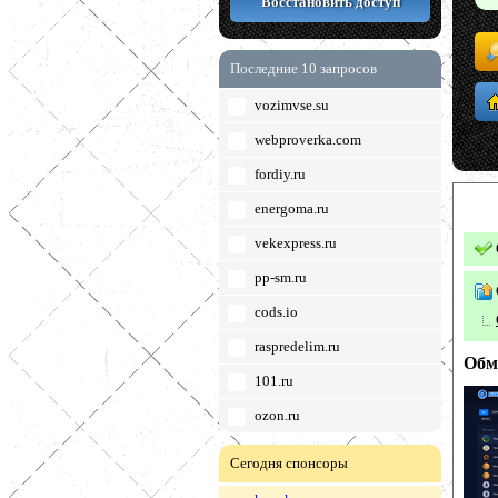
Восстановить доступ
Последние 10 запросов
vozimvse.su
webproverka.com
fordiy.ru
energoma.ru
vekexpress.ru
pp-sm.ru
cods.io
raspredelim.ru
Обм
101.ru
ozon.ru
Сегодня спонсоры