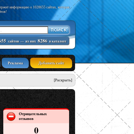
держит информацию о 1028655 сайтах, которая
йтов!
655
8286
сайтов
—
из них
в каталоге
Реклама
Добавить сайт
[Раскрыть]
Отрицательных
отзывов
0