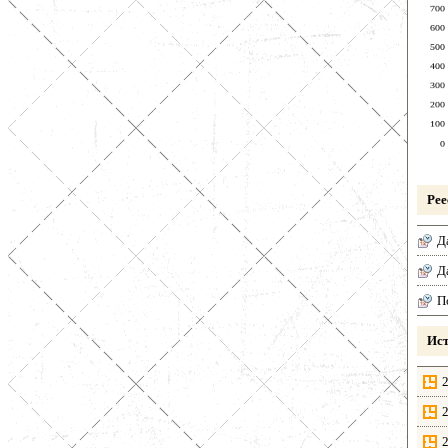
Рее
Д
Д
П
Ист