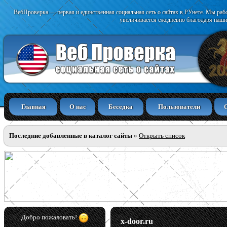
ВебПроверка — первая и единственная социальная сеть о сайтах в РУнете. Мы раб
увеличивается ежедневно благодаря наши
Главная
О нас
Беседка
Пользователи
Последние добавленные в каталог сайты
»
Открыть список
Добро пожаловать!
x-door.ru