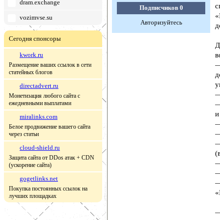
dram.exchange
с
Подписчиков
0
«
vozimvse.su
Авторизуйтесь
д
Сегодня спонсоры
Д
kwork.ru
в
—
Размещение ваших ссылок в сети
статейных блогов
д
у
directadvert.ru
—
Монетизация любого сайта с
ежедневными выплатами
—
и
miralinks.com
—
Белое продвижение вашего сайта
—
через статьи
—
cloud-shield.ru
(
Защита сайта от DDos атак + CDN
—
(ускорение сайта)
—
gogetlinks.net
—
Покупка постоянных ссылок на
«
лучших площадках
—