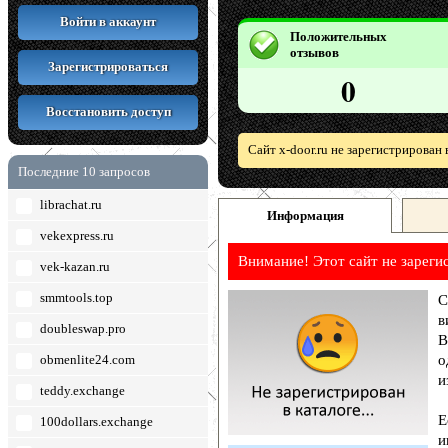
Войти в аккаунт
Положительных
отзывов
Зарегистрироваться
0
Восстановить доступ
Сайт x-door.ru не зарегистрирован
Последние 10 запросов
librachat.ru
Информация
vekexpress.ru
Внимание! Этот сайт не зареги
vek-kazan.ru
smmtools.top
С
в
doubleswap.pro
В
obmenlite24.com
о
и
teddy.exchange
Е
100dollars.exchange
и