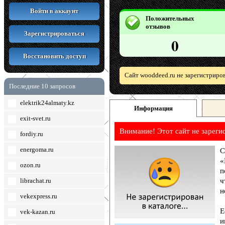
Войти в аккаунт
Положительных
отзывов
Зарегистрироваться
0
Восстановить доступ
Сайт wooddeed.ru не зарегистриро
Последние 10 запросов
elektrik24almaty.kz
Информация
exit-svet.ru
Внимание! Этот сайт не зареги
fordiy.ru
energoma.ru
С
«
ozon.ru
п
librachat.ru
ч
н
vekexpress.ru
Е
vek-kazan.ru
и