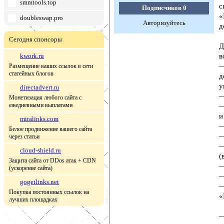
smmtools.top
с
Подписчиков
0
«
doubleswap.pro
Авторизуйтесь
д
Сегодня спонсоры
Д
kwork.ru
в
—
Размещение ваших ссылок в сети
статейных блогов
д
у
directadvert.ru
—
Монетизация любого сайта с
ежедневными выплатами
—
и
miralinks.com
—
Белое продвижение вашего сайта
—
через статьи
—
cloud-shield.ru
(
Защита сайта от DDos атак + CDN
—
(ускорение сайта)
—
gogetlinks.net
—
Покупка постоянных ссылок на
«
лучших площадках
—