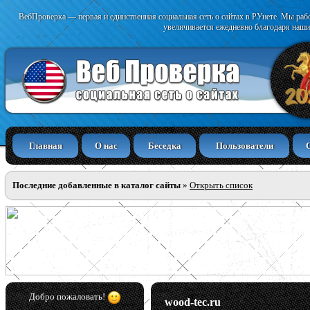
ВебПроверка — первая и единственная социальная сеть о сайтах в РУнете. Мы раб
увеличивается ежедневно благодаря наши
Главная
О нас
Беседка
Пользователи
Последние добавленные в каталог сайты
»
Открыть список
Добро пожаловать!
wood-tec.ru