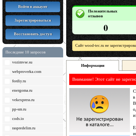
Войти в аккаунт
Положительных
отзывов
Зарегистрироваться
0
Восстановить доступ
Сайт wood-tec.ru не зарегистриров
Последние 10 запросов
vozimvse.su
Информация
webproverka.com
Внимание! Этот сайт не зареги
fordiy.ru
energoma.ru
С
в
vekexpress.ru
В
pp-sm.ru
о
и
cods.io
Е
raspredelim.ru
и