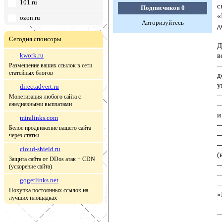
101.ru
с
Подписчиков
0
«
ozon.ru
Авторизуйтесь
д
Сегодня спонсоры
Д
kwork.ru
в
—
Размещение ваших ссылок в сети
статейных блогов
д
у
directadvert.ru
—
Монетизация любого сайта с
ежедневными выплатами
—
и
miralinks.com
—
Белое продвижение вашего сайта
—
через статьи
—
cloud-shield.ru
(
Защита сайта от DDos атак + CDN
—
(ускорение сайта)
—
gogetlinks.net
—
Покупка постоянных ссылок на
«
лучших площадках
—