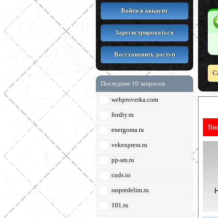
Войти в аккаунт
Зарегистрироваться
Восстановить доступ
С
Последние 10 запросов
webproverka.com
fordiy.ru
Вн
energoma.ru
vekexpress.ru
pp-sm.ru
cods.io
raspredelim.ru
101.ru