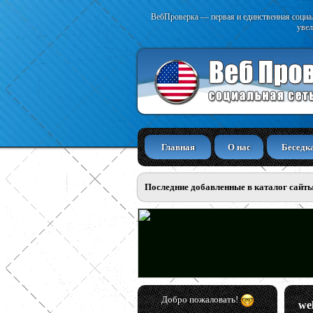
ВебПроверка — первая и единственная социал
увел
Главная
О нас
Беседк
Последние добавленные в каталог сайт
Добро пожаловать!
we