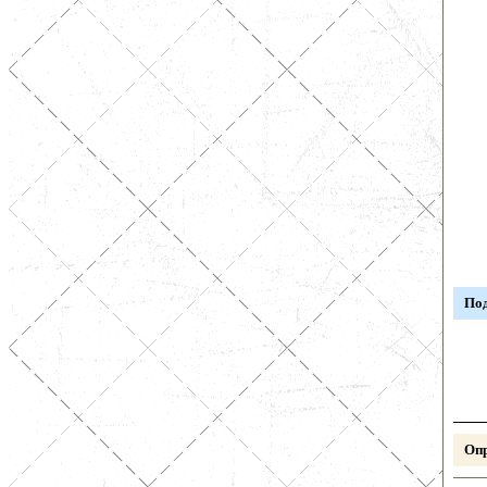
Под
Опр