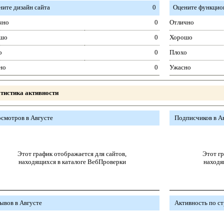
ните дизайн сайта
0
Оцените функцион
чно
0
Отлично
шо
0
Хорошо
о
0
Плохо
но
0
Ужасно
тистика активности
смотров в Августе
Подписчиков в А
Этот график отображается для сайтов,
Этот гр
находящихся в каталоге ВебПроверки
находя
ывов в Августе
Активность по с