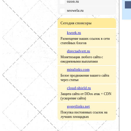
ozon.ru
seowela.ru
Сегодня спонсоры
kwork.ru
Размещение ваших ссылок в сети
статейных блогов
directadvert.ru
Монетизация любого сайта с
ежедневными выплатами
miralinks.com
Белое продвижение вашего сайта
через статьи
cloud-shield.ru
Защита сайта от DDos атак + CDN
(ускорение сайта)
gogetlinks.net
Покупка постоянных ссылок на
лучших площадках