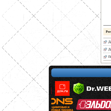
Рее
Д
Д
П