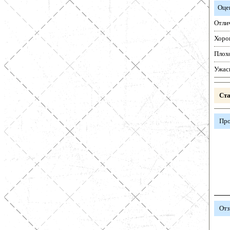
Оце
Отли
Хоро
Плох
Ужас
Ста
Про
Отз