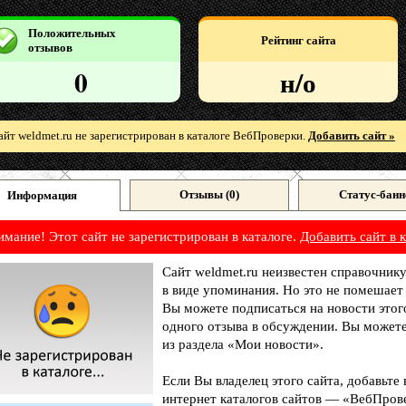
Положительных
Рейтинг сайта
отзывов
0
н/о
айт weldmet.ru не зарегистрирован в каталоге ВебПроверки.
Добавить сайт »
Отзывы (
0
)
Статус-банн
Информация
имание! Этот сайт не зарегистрирован в каталоге.
Добавить сайт в к
Сайт weldmet.ru неизвестен справочник
в виде упоминания. Но это не помешает
Вы можете подписаться на новости этог
одного отзыва в обсуждении. Вы можете
из раздела «Мои новости».
Если Вы владелец этого сайта, добавьте
интернет каталогов сайтов — «ВебПрове