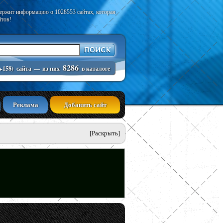
держит информацию о 1028553 сайтах, которая
йтов!
8286
+158)
сайта
—
из них
в каталоге
Реклама
Добавить сайт
[Раскрыть]