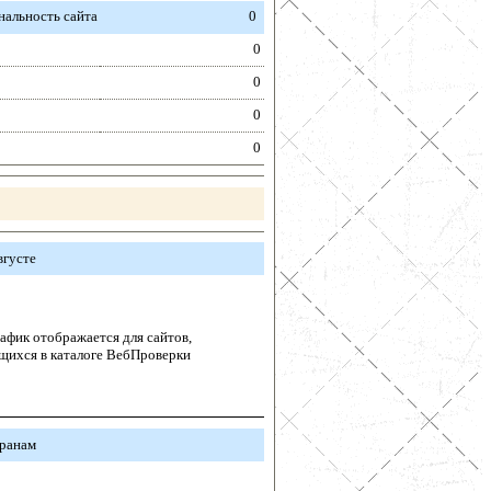
альность сайта
0
0
0
0
0
вгусте
афик отображается для сайтов,
щихся в каталоге ВебПроверки
транам