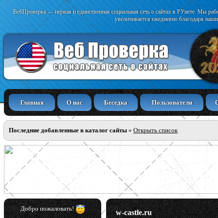
ВебПроверка — первая и единственная социальная сеть о сайтах в РУнете. Мы раб
увеличивается ежедневно благодаря наши
Главная
О нас
Беседка
Пользователи
Последние добавленные в каталог сайты
»
Открыть список
Добро пожаловать!
w-castle.ru