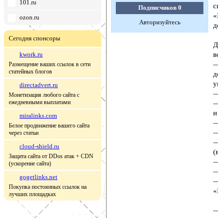
101.ru
с
Подписчиков
0
«
ozon.ru
Авторизуйтесь
д
Сегодня спонсоры
Д
kwork.ru
в
—
Размещение ваших ссылок в сети
статейных блогов
д
у
directadvert.ru
—
Монетизация любого сайта с
ежедневными выплатами
—
и
miralinks.com
—
Белое продвижение вашего сайта
—
через статьи
—
cloud-shield.ru
(
Защита сайта от DDos атак + CDN
—
(ускорение сайта)
—
gogetlinks.net
—
Покупка постоянных ссылок на
«
лучших площадках
—