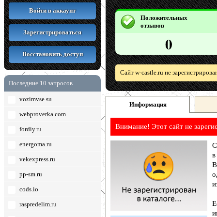
Войти в аккаунт
Положительных
отзывов
Зарегистрироваться
0
Восстановить доступ
Сайт w-castle.ru не зарегистриров
Последние 10 запросов
vozimvse.su
Информация
webproverka.com
Внимание! Этот сайт не зареги
fordiy.ru
energoma.ru
С
в
vekexpress.ru
В
pp-sm.ru
о
и
cods.io
Е
raspredelim.ru
и