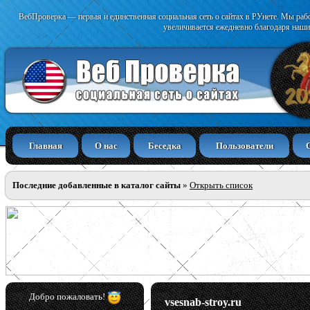
ВебПроверка — первая и единственная социальная сеть о сайтах в РУнете. Мы раб
увеличивается ежедневно благодаря наши
Главная
О нас
Беседка
Пользователи
Последние добавленные в каталог сайты
»
Открыть список
Добро пожаловать!
vsesnab-stroy.ru