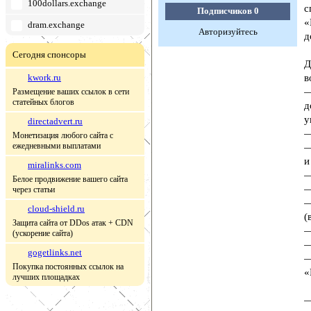
100dollars.exchange
с
Подписчиков
0
«
dram.exchange
Авторизуйтесь
д
Сегодня спонсоры
Д
kwork.ru
в
—
Размещение ваших ссылок в сети
статейных блогов
д
у
directadvert.ru
—
Монетизация любого сайта с
ежедневными выплатами
—
и
miralinks.com
—
Белое продвижение вашего сайта
—
через статьи
—
cloud-shield.ru
(
Защита сайта от DDos атак + CDN
—
(ускорение сайта)
—
gogetlinks.net
—
Покупка постоянных ссылок на
«
лучших площадках
—