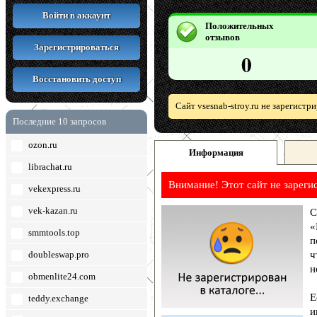
Войти в аккаунт
Положительных
отзывов
Зарегистрироваться
0
Восстановить доступ
Сайт vsesnab-stroy.ru не зарегист
Последние 10 запросов
ozon.ru
Информация
librachat.ru
Внимание! Этот сайт не зареги
vekexpress.ru
vek-kazan.ru
С
«
smmtools.top
п
doubleswap.pro
ч
н
obmenlite24.com
Е
teddy.exchange
и