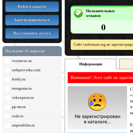
Войти в аккаунт
Положительных
отзывов
Зарегистрироваться
0
Восстановить доступ
Сайт vselenium.org не зарегистрир
Последние 10 запросов
vozimvse.su
Информация
webproverka.com
Внимание! Этот сайт не зареги
fordiy.ru
energoma.ru
С
«
vekexpress.ru
п
pp-sm.ru
ч
н
cods.io
Е
raspredelim.ru
и