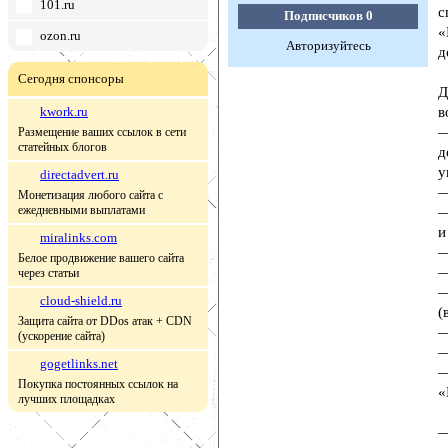
101.ru
с
Подписчиков
0
«
ozon.ru
Авторизуйтесь
д
Сегодня спонсоры
Д
kwork.ru
в
—
Размещение ваших ссылок в сети
статейных блогов
д
у
directadvert.ru
—
Монетизация любого сайта с
ежедневными выплатами
—
и
miralinks.com
—
Белое продвижение вашего сайта
—
через статьи
—
cloud-shield.ru
(
Защита сайта от DDos атак + CDN
—
(ускорение сайта)
—
gogetlinks.net
—
Покупка постоянных ссылок на
«
лучших площадках
—