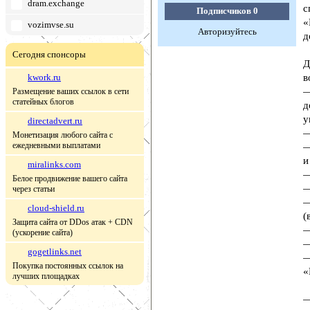
dram.exchange
с
Подписчиков
0
«
vozimvse.su
Авторизуйтесь
д
Сегодня спонсоры
Д
kwork.ru
в
—
Размещение ваших ссылок в сети
статейных блогов
д
у
directadvert.ru
—
Монетизация любого сайта с
ежедневными выплатами
—
и
miralinks.com
—
Белое продвижение вашего сайта
—
через статьи
—
cloud-shield.ru
(
Защита сайта от DDos атак + CDN
—
(ускорение сайта)
—
gogetlinks.net
—
Покупка постоянных ссылок на
«
лучших площадках
—