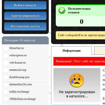
Войти в аккаунт
Положительных
отзывов
Зарегистрироваться
0
Восстановить доступ
Сайт vodopadoff.ru не зарегистрир
Последние 10 запросов
librachat.ru
Информация
vekexpress.ru
Внимание! Этот сайт не зареги
vek-kazan.ru
smmtools.top
С
«
doubleswap.pro
п
obmenlite24.com
ч
н
teddy.exchange
Е
100dollars.exchange
и