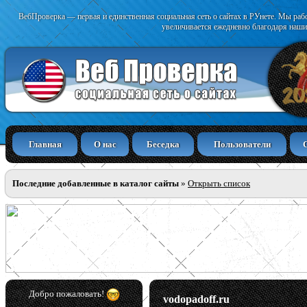
ВебПроверка — первая и единственная социальная сеть о сайтах в РУнете. Мы раб
увеличивается ежедневно благодаря наши
Главная
О нас
Беседка
Пользователи
Последние добавленные в каталог сайты
»
Открыть список
Добро пожаловать!
vodopadoff.ru