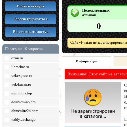
Войти в аккаунт
Положительных
отзывов
Зарегистрироваться
0
Восстановить доступ
Сайт vi-vat.ru не зарегистрирован
Последние 10 запросов
ozon.ru
Информация
librachat.ru
Внимание! Этот сайт не зареги
vekexpress.ru
vek-kazan.ru
С
в
smmtools.top
В
doubleswap.pro
о
и
obmenlite24.com
Е
teddy.exchange
и