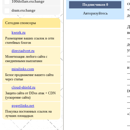
100dollars.exchange
с
Подписчиков
0
«
dram.exchange
Авторизуйтесь
д
Сегодня спонсоры
Д
kwork.ru
в
—
Размещение ваших ссылок в сети
статейных блогов
д
у
directadvert.ru
—
Монетизация любого сайта с
ежедневными выплатами
—
и
miralinks.com
—
Белое продвижение вашего сайта
—
через статьи
—
cloud-shield.ru
(
Защита сайта от DDos атак + CDN
—
(ускорение сайта)
—
gogetlinks.net
—
Покупка постоянных ссылок на
«
лучших площадках
—