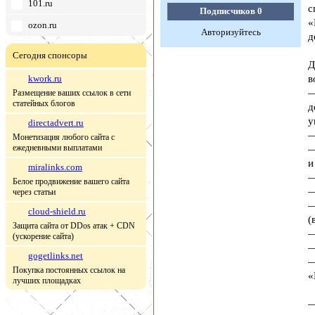
101.ru
с
Подписчиков
0
«
ozon.ru
Авторизуйтесь
д
Сегодня спонсоры
Д
kwork.ru
в
—
Размещение ваших ссылок в сети
статейных блогов
д
у
directadvert.ru
—
Монетизация любого сайта с
ежедневными выплатами
—
и
miralinks.com
—
Белое продвижение вашего сайта
—
через статьи
—
cloud-shield.ru
(
Защита сайта от DDos атак + CDN
—
(ускорение сайта)
—
gogetlinks.net
—
Покупка постоянных ссылок на
«
лучших площадках
—