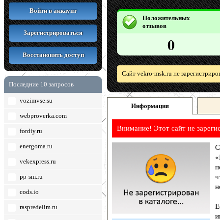
Войти в аккаунт
Положительных
отзывов
Зарегистрироваться
0
Восстановить доступ
Сайт vekro-msk.ru не зарегистриро
Последние 10 запросов
vozimvse.su
Информация
webproverka.com
Внимание! Этот сайт не зареги
fordiy.ru
energoma.ru
С
«
vekexpress.ru
п
pp-sm.ru
ч
н
cods.io
Е
raspredelim.ru
и