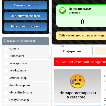
Войти в аккаунт
Положительных
отзывов
Зарегистрироваться
0
Восстановить доступ
Сайт vayatelgroup.ru не зарегистр
Последние 10 запросов
ozon.ru
Информация
librachat.ru
Внимание! Этот сайт не зареги
vekexpress.ru
vek-kazan.ru
С
«
smmtools.top
п
doubleswap.pro
ч
н
obmenlite24.com
Е
teddy.exchange
и