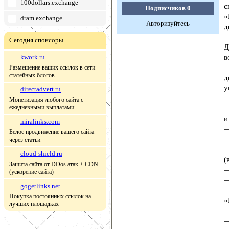
100dollars.exchange
с
Подписчиков
0
«
dram.exchange
Авторизуйтесь
д
Сегодня спонсоры
Д
kwork.ru
в
—
Размещение ваших ссылок в сети
статейных блогов
д
у
directadvert.ru
—
Монетизация любого сайта с
ежедневными выплатами
—
и
miralinks.com
—
Белое продвижение вашего сайта
—
через статьи
—
cloud-shield.ru
(
Защита сайта от DDos атак + CDN
—
(ускорение сайта)
—
gogetlinks.net
—
Покупка постоянных ссылок на
«
лучших площадках
—