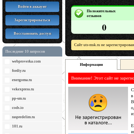
Войти в аккаунт
Положительных
отзывов
Зарегистрироваться
0
Восстановить доступ
Сайт uts-msk.ru не зарегистрирова
Последние 10 запросов
webproverka.com
Информация
fordiy.ru
Внимание! Этот сайт не зареги
energoma.ru
vekexpress.ru
С
в
pp-sm.ru
В
cods.io
о
и
raspredelim.ru
Е
101.ru
и