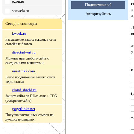
ozon.ru
с
Подписчиков
0
«
seowela.ru
Авторизуйтесь
д
Сегодня спонсоры
Д
kwork.ru
в
—
Размещение ваших ссылок в сети
статейных блогов
д
у
directadvert.ru
—
Монетизация любого сайта с
ежедневными выплатами
—
и
miralinks.com
—
Белое продвижение вашего сайта
—
через статьи
—
cloud-shield.ru
(
Защита сайта от DDos атак + CDN
—
(ускорение сайта)
—
gogetlinks.net
—
Покупка постоянных ссылок на
«
лучших площадках
—