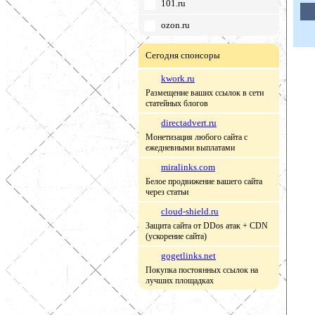
101.ru
ozon.ru
Сегодня спонсоры
kwork.ru
Размещение ваших ссылок в сети
статейных блогов
directadvert.ru
Монетизация любого сайта с
ежедневными выплатами
miralinks.com
Белое продвижение вашего сайта
через статьи
cloud-shield.ru
Защита сайта от DDos атак + CDN
(ускорение сайта)
gogetlinks.net
Покупка постоянных ссылок на
лучших площадках