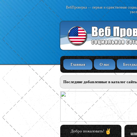
ВебПроверка — первая и единственная социал
увел
Главная
О нас
Беседк
Последние добавленные в каталог сайт
Добро пожаловать!
um