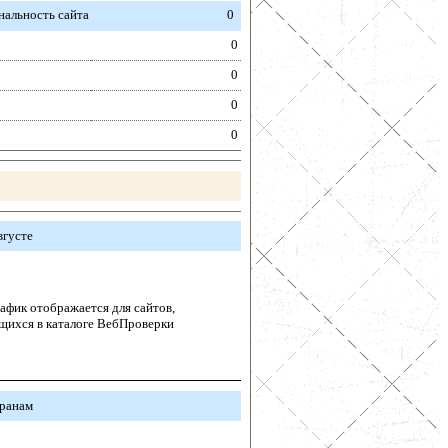
альность сайта
0
0
0
0
0
вгусте
афик отображается для сайтов,
щихся в каталоге ВебПроверки
транам