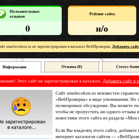
Положительных
Рейтинг сайта
отзывов
0
н/о
айт umelecokon.ru не зарегистрирован в каталоге ВебПроверки.
Добавить сайт
Отзывы (
0
)
Статус-банн
Информация
имание! Этот сайт не зарегистрирован в каталоге.
Добавить сайт в к
Сайт umelecokon.ru неизвестен справочн
«ВебПроверка» в виде упоминания. Но э
полноценное обсуждение. Вы можете под
чтобы не пропустить ни одного отзыва 
новостями этого сайта из раздела «Мои 
Если Вы владелец этого сайта, добавьте
интернет каталогов сайтов — «ВебПрове