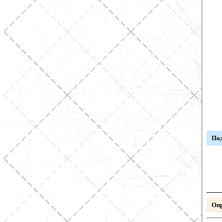
Под
Опр