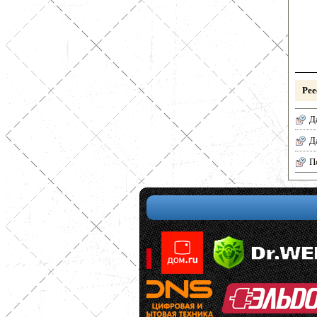
Рее
Д
Д
П