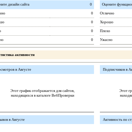
ните дизайн сайта
0
Оцените функцион
чно
0
Отлично
шо
0
Хорошо
о
0
Плохо
но
0
Ужасно
тистика активности
смотров в Августе
Подписчиков в А
Этот график отображается для сайтов,
Этот гр
находящихся в каталоге ВебПроверки
находя
ывов в Августе
Активность по с