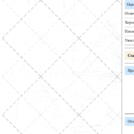
Оце
Отли
Хоро
Плох
Ужас
Ста
Про
Отз