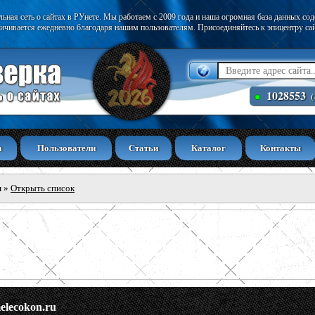
ьная сеть о сайтах в РУнете. Мы работаем с 2009 года и наша огромная база данных со
ичивается ежедневно благодаря нашим пользователям. Присоединяйтесь к эпицентру са
1028553
(
а
Пользователи
Статьи
Каталог
Контакты
ы
»
Открыть список
elecokon.ru