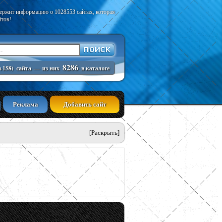
держит информацию о 1028553 сайтах, которая
йтов!
8286
+158)
сайта
—
из них
в каталоге
Реклама
Добавить сайт
[Раскрыть]