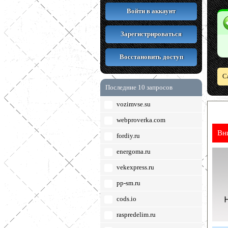
Войти в аккаунт
Зарегистрироваться
Восстановить доступ
С
Последние 10 запросов
vozimvse.su
webproverka.com
Вн
fordiy.ru
energoma.ru
vekexpress.ru
pp-sm.ru
cods.io
raspredelim.ru