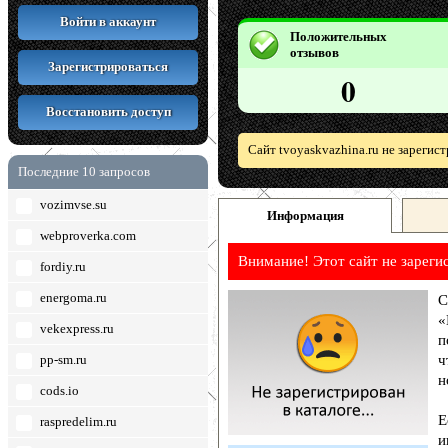
Войти в аккаунт
Положительных
отзывов
Зарегистрироваться
0
Восстановить доступ
Сайт tvoyaskvazhina.ru не зарегис
Последние 10 запросов
vozimvse.su
Информация
webproverka.com
Внимание! Этот сайт не зареги
fordiy.ru
energoma.ru
С
«
vekexpress.ru
п
pp-sm.ru
ч
н
cods.io
Е
raspredelim.ru
и