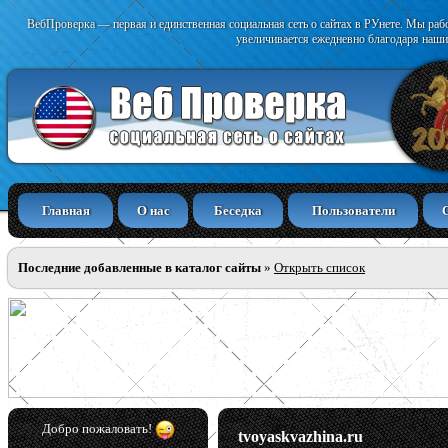
ВебПроверка — первая и единственная социальная сеть о сайтах в РУнете. Мы раб
увеличивается ежедневно благодаря наши
Главная
О нас
Беседка
Пользователи
Последние добавленные в каталог сайты
»
Открыть список
Добро пожаловать!
tvoyaskvazhina.ru