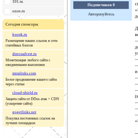
101.ru
с
Подписчиков
0
«
ozon.ru
Авторизуйтесь
д
Сегодня спонсоры
Д
kwork.ru
в
—
Размещение ваших ссылок в сети
статейных блогов
д
у
directadvert.ru
—
Монетизация любого сайта с
ежедневными выплатами
—
и
miralinks.com
—
Белое продвижение вашего сайта
—
через статьи
—
cloud-shield.ru
(
Защита сайта от DDos атак + CDN
—
(ускорение сайта)
—
gogetlinks.net
—
Покупка постоянных ссылок на
«
лучших площадках
—