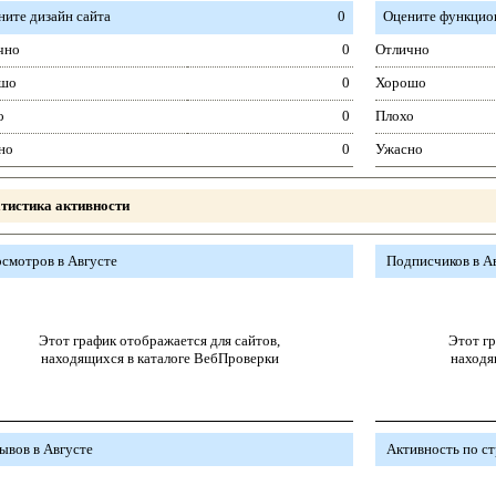
ните дизайн сайта
0
Оцените функцион
чно
0
Отлично
шо
0
Хорошо
о
0
Плохо
но
0
Ужасно
тистика активности
смотров в Августе
Подписчиков в А
Этот график отображается для сайтов,
Этот гр
находящихся в каталоге ВебПроверки
находя
ывов в Августе
Активность по с