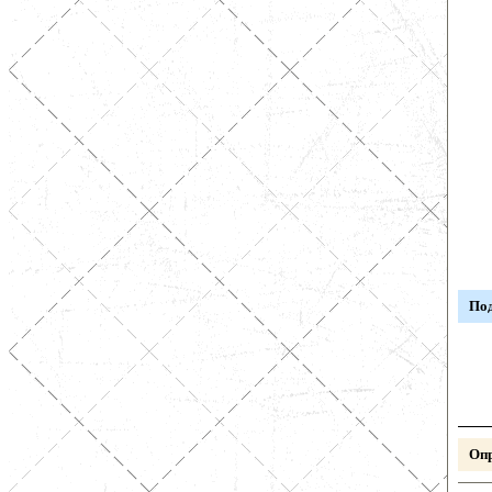
Под
Опр