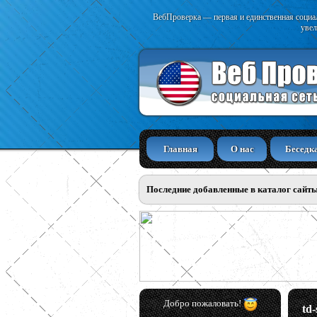
ВебПроверка — первая и единственная социал
увел
Главная
О нас
Беседк
Последние добавленные в каталог сайт
Добро пожаловать!
td-