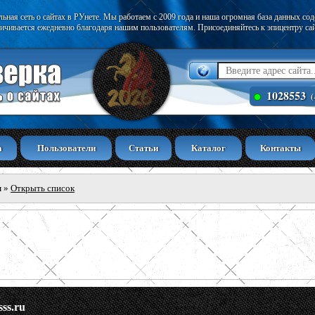
ьная сеть о сайтах в РУнете. Мы работаем с 2009 года и наша огромная база данных со
ичивается ежедневно благодаря нашим пользователям. Присоединяйтесь к эпицентру са
1028553
(
а
Пользователи
Статьи
Каталог
Контакты
ы
»
Открыть список
sss.ru