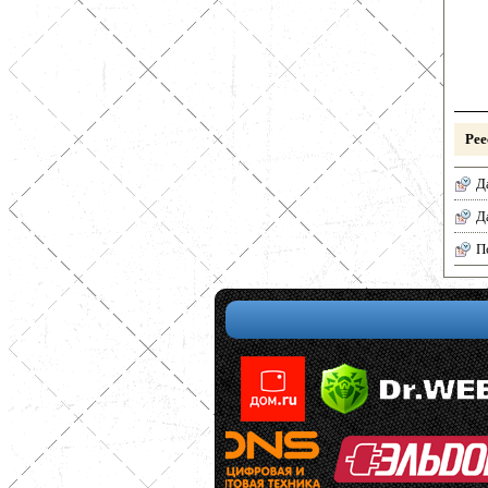
Рее
Д
Д
П