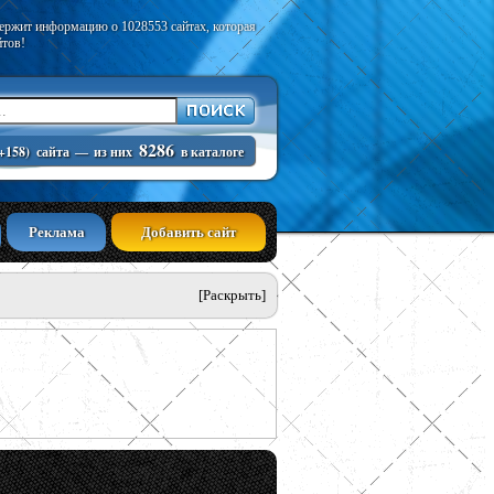
держит информацию о 1028553 сайтах, которая
йтов!
8286
+158)
сайта
—
из них
в каталоге
Реклама
Добавить сайт
[Раскрыть]