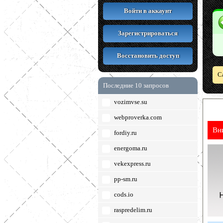
Войти в аккаунт
Зарегистрироваться
Восстановить доступ
С
Последние 10 запросов
vozimvse.su
webproverka.com
Вн
fordiy.ru
energoma.ru
vekexpress.ru
pp-sm.ru
cods.io
raspredelim.ru