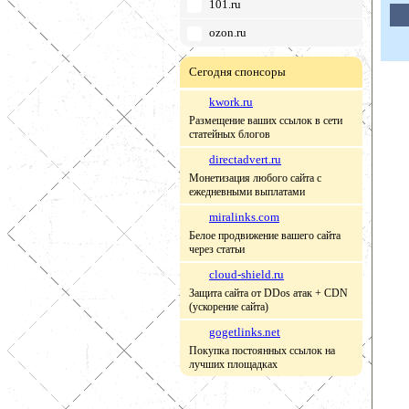
101.ru
ozon.ru
Сегодня спонсоры
kwork.ru
Размещение ваших ссылок в сети
статейных блогов
directadvert.ru
Монетизация любого сайта с
ежедневными выплатами
miralinks.com
Белое продвижение вашего сайта
через статьи
cloud-shield.ru
Защита сайта от DDos атак + CDN
(ускорение сайта)
gogetlinks.net
Покупка постоянных ссылок на
лучших площадках