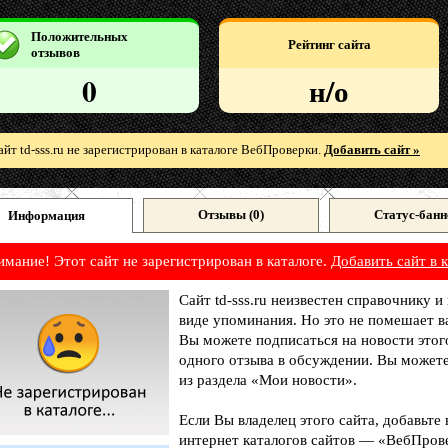
Положительных
Рейтинг сайта
отзывов
0
н/о
айт td-sss.ru не зарегистрирован в каталоге ВебПроверки.
Добавить сайт »
Отзывы (
0
)
Статус-банн
Информация
имание! Этот сайт не зарегистрирован в каталоге.
Добавить сайт в к
Сайт td-sss.ru неизвестен справочнику 
виде упоминания. Но это не помешает в
Вы можете подписаться на новости этог
одного отзыва в обсуждении. Вы можете
из раздела «Мои новости».
Если Вы владелец этого сайта, добавьте
интернет каталогов сайтов — «ВебПрове