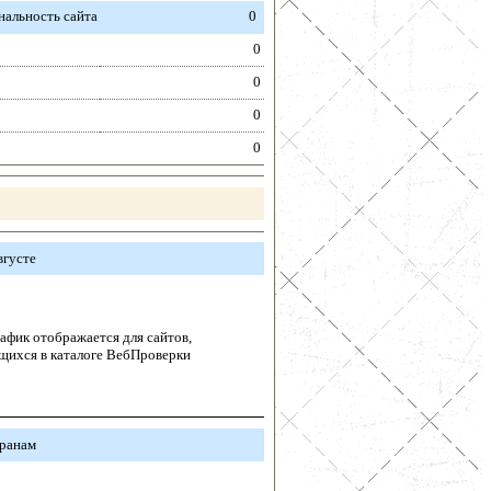
альность сайта
0
0
0
0
0
вгусте
афик отображается для сайтов,
щихся в каталоге ВебПроверки
транам