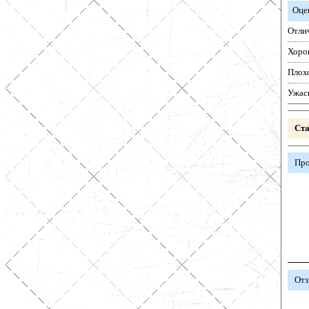
Оце
Отли
Хоро
Плох
Ужас
Ста
Про
Отз