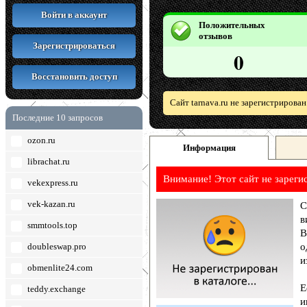
Войти в аккаунт
Положительных
отзывов
Зарегистрироваться
0
Восстановить доступ
Сайт tarnava.ru не зарегистрирова
Последние 10 запросов
ozon.ru
Информация
librachat.ru
Внимание! Этот сайт не зареги
vekexpress.ru
vek-kazan.ru
С
в
smmtools.top
В
doubleswap.pro
о
и
obmenlite24.com
Е
teddy.exchange
и