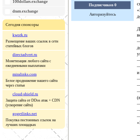
100dollars.exchange
с
Подписчиков
0
«
dram.exchange
Авторизуйтесь
д
Сегодня спонсоры
Д
kwork.ru
в
—
Размещение ваших ссылок в сети
статейных блогов
д
у
directadvert.ru
—
Монетизация любого сайта с
ежедневными выплатами
—
и
miralinks.com
—
Белое продвижение вашего сайта
—
через статьи
—
cloud-shield.ru
(
Защита сайта от DDos атак + CDN
—
(ускорение сайта)
—
gogetlinks.net
—
Покупка постоянных ссылок на
«
лучших площадках
—