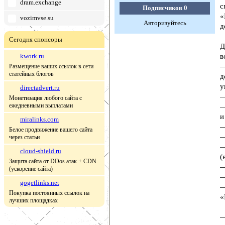
dram.exchange
с
Подписчиков
0
«
vozimvse.su
Авторизуйтесь
д
Сегодня спонсоры
Д
kwork.ru
в
—
Размещение ваших ссылок в сети
статейных блогов
д
у
directadvert.ru
—
Монетизация любого сайта с
ежедневными выплатами
—
и
miralinks.com
—
Белое продвижение вашего сайта
—
через статьи
—
cloud-shield.ru
(
Защита сайта от DDos атак + CDN
—
(ускорение сайта)
—
gogetlinks.net
—
Покупка постоянных ссылок на
«
лучших площадках
—