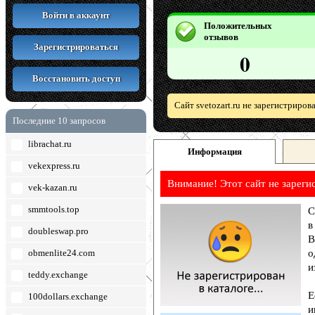
Войти в аккаунт
Положительных
отзывов
Зарегистрироваться
0
Восстановить доступ
Сайт svetozart.ru не зарегистриро
Последние 10 запросов
librachat.ru
Информация
vekexpress.ru
Внимание! Этот сайт не зареги
vek-kazan.ru
smmtools.top
С
в
doubleswap.pro
В
obmenlite24.com
о
и
teddy.exchange
Е
100dollars.exchange
и