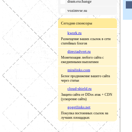
dram.exchange
vozimvse.su
Сегодня спонсоры
kwork.ru
Размещение ваших ссылок в сети
статейных блогов
directadvert.ru
Монетизация любого сайта с
ежедневными выплатами
miralinks.com
Белое продвижение вашего сайта
через статьи
cloud-shield.ru
Защита сайта от DDos атак + CDN
(ускорение сайта)
gogetlinks.net
Покупка постоянных ссылок на
лучших площадках