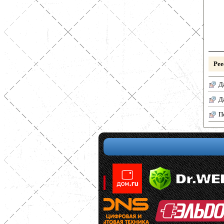
Рее
Д
Д
П