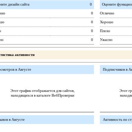
ните дизайн сайта
0
Оцените функцион
чно
0
Отлично
шо
0
Хорошо
о
0
Плохо
но
0
Ужасно
тистика активности
смотров в Августе
Подписчиков в А
Этот график отображается для сайтов,
Этот гр
находящихся в каталоге ВебПроверки
находя
ывов в Августе
Активность по с