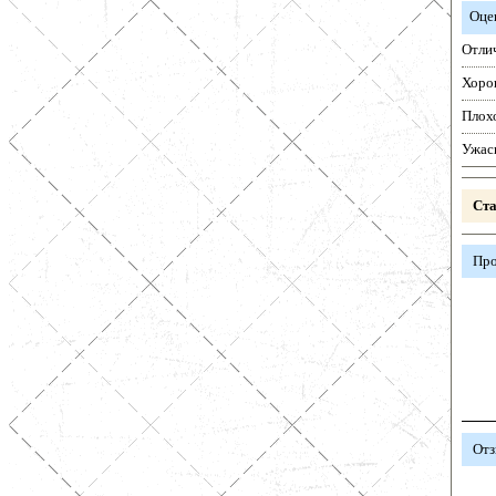
Оце
Отли
Хоро
Плох
Ужас
Ста
Про
Отз