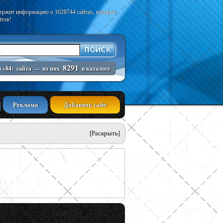
держит информацию о 1028744 сайтах, которая
йтов!
8291
(+84)
сайта
—
из них
в каталоге
Реклама
Добавить сайт
[Раскрыть]