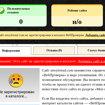
Положительных
Рейтинг сайта
отзывов
0
н/о
айт stroybrend.com не зарегистрирован в каталоге ВебПроверки.
Добавить сайт
Отзывы (
0
)
Статус-банн
Информация
имание! Этот сайт не зарегистрирован в каталоге.
Добавить сайт в к
Сайт stroybrend.com неизвестен справоч
«ВебПроверка» в виде упоминания. Но э
полноценное обсуждение. Вы можете под
чтобы не пропустить ни одного отзыва 
новостями этого сайта из раздела «Мои 
Если Вы владелец этого сайта, добавьте
интернет каталогов сайтов — «ВебПрове