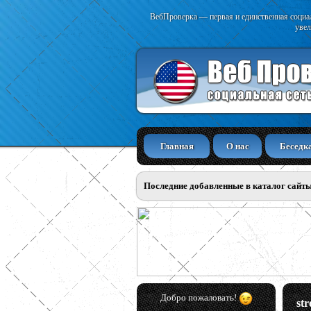
ВебПроверка — первая и единственная социал
увел
Главная
О нас
Беседк
Последние добавленные в каталог сайт
Добро пожаловать!
st