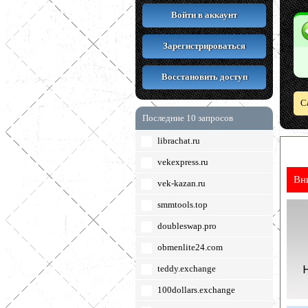
Войти в аккаунт
Зарегистрироваться
Восстановить доступ
С
Последние 10 запросов
librachat.ru
vekexpress.ru
Вн
vek-kazan.ru
smmtools.top
doubleswap.pro
obmenlite24.com
teddy.exchange
100dollars.exchange