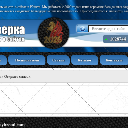
ьная сеть о сайтах в РУнете. Мы работаем с 2009 года и наша огромная база данных со
ичивается ежедневно благодаря нашим пользователям. Присоединяйтесь к эпицентру са
1028744
а
Пользователи
Статьи
Каталог
Контакты
ы
»
Открыть список
roybrend.com