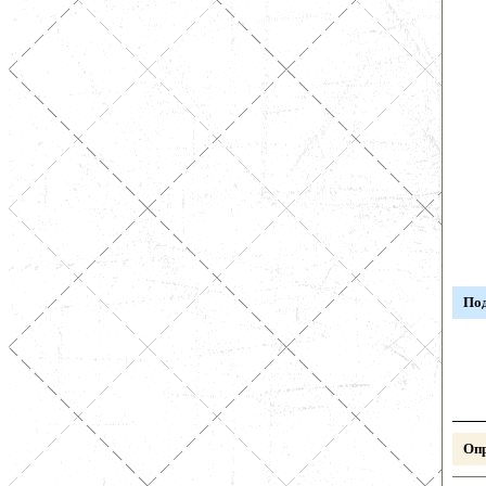
Под
Опр