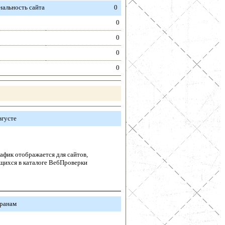
альность сайта
0
0
0
0
0
вгусте
афик отображается для сайтов,
щихся в каталоге ВебПроверки
транам