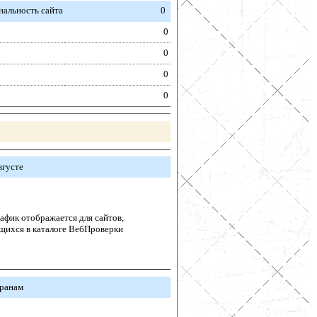
альность сайта
0
0
0
0
0
вгусте
афик отображается для сайтов,
щихся в каталоге ВебПроверки
транам