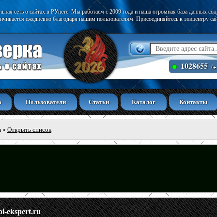
ьная сеть о сайтах в РУнете. Мы работаем с 2009 года и наша огромная база данных со
ичивается ежедневно благодаря нашим пользователям. Присоединяйтесь к эпицентру са
1028655
(+
а
Пользователи
Статьи
Каталог
Контакты
ы
»
Открыть список
oi-ekspert.ru