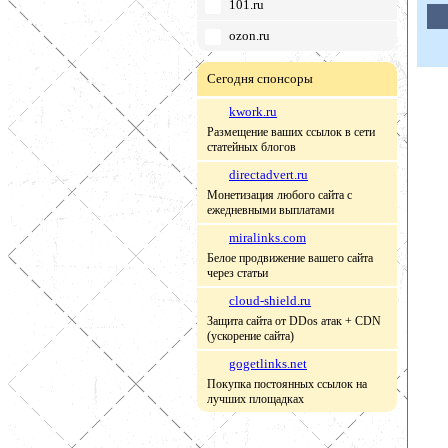
101.ru
ozon.ru
Сегодня спонсоры
kwork.ru
Размещение ваших ссылок в сети
статейных блогов
directadvert.ru
Монетизация любого сайта с
ежедневными выплатами
miralinks.com
Белое продвижение вашего сайта
через статьи
cloud-shield.ru
Защита сайта от DDos атак + CDN
(ускорение сайта)
gogetlinks.net
Покупка постоянных ссылок на
лучших площадках