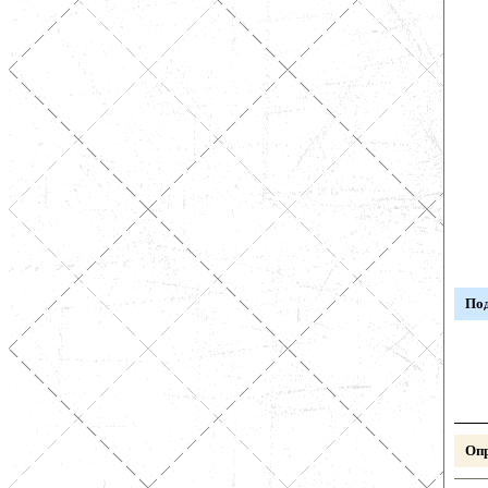
Под
Опр