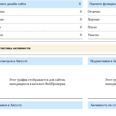
ните дизайн сайта
0
Оцените функцион
чно
0
Отлично
шо
0
Хорошо
о
0
Плохо
но
0
Ужасно
тистика активности
смотров в Августе
Подписчиков в А
Этот график отображается для сайтов,
Этот гр
находящихся в каталоге ВебПроверки
находя
ывов в Августе
Активность по с