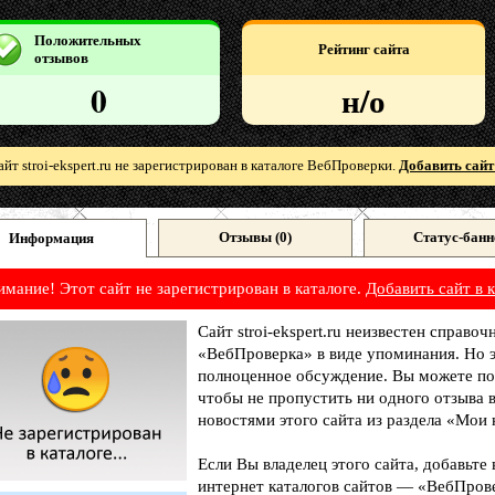
Положительных
Рейтинг сайта
отзывов
0
н/о
айт stroi-ekspert.ru не зарегистрирован в каталоге ВебПроверки.
Добавить сайт
Отзывы (
0
)
Статус-банн
Информация
имание! Этот сайт не зарегистрирован в каталоге.
Добавить сайт в к
Сайт stroi-ekspert.ru неизвестен справоч
«ВебПроверка» в виде упоминания. Но э
полноценное обсуждение. Вы можете под
чтобы не пропустить ни одного отзыва 
новостями этого сайта из раздела «Мои 
Если Вы владелец этого сайта, добавьте
интернет каталогов сайтов — «ВебПрове