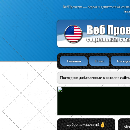
ВебПроверка — первая и единственная социал
увел
Главная
О нас
Беседк
Последние добавленные в каталог сайт
Добро пожаловать!
str