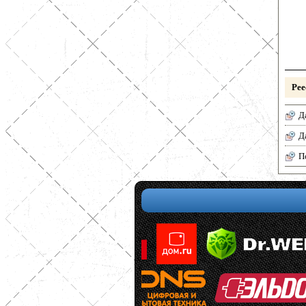
Рее
Д
Д
П