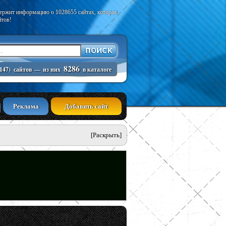
держит информацию о 1028655 сайтах, которая
йтов!
8286
147)
сайтов
—
из них
в каталоге
Реклама
Добавить сайт
[Раскрыть]