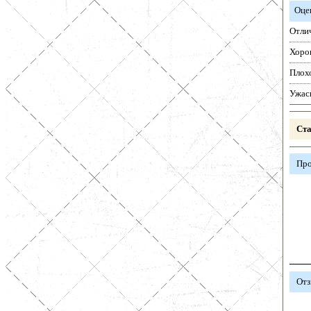
Оце
Отли
Хоро
Плох
Ужас
Ста
Про
Отз