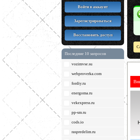
Войти в аккаунт
Зарегистрироваться
Восстановить доступ
С
Последние 10 запросов
vozimvse.su
webproverka.com
Вн
fordiy.ru
energoma.ru
vekexpress.ru
pp-sm.ru
cods.io
raspredelim.ru