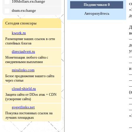
100dollars.exchange
с
Подписчиков
0
«
dram.exchange
Авторизуйтесь
д
Сегодня спонсоры
Д
kwork.ru
в
—
Размещение ваших ссылок в сети
статейных блогов
д
у
directadvert.ru
—
Монетизация любого сайта с
ежедневными выплатами
—
и
miralinks.com
—
Белое продвижение вашего сайта
—
через статьи
—
cloud-shield.ru
(
Защита сайта от DDos атак + CDN
—
(ускорение сайта)
—
gogetlinks.net
—
Покупка постоянных ссылок на
«
лучших площадках
—