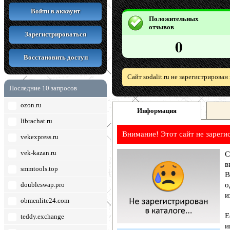
Войти в аккаунт
Положительных
отзывов
Зарегистрироваться
0
Восстановить доступ
Сайт sodalit.ru не зарегистрирова
Последние 10 запросов
ozon.ru
Информация
librachat.ru
Внимание! Этот сайт не зареги
vekexpress.ru
vek-kazan.ru
С
в
smmtools.top
В
doubleswap.pro
о
и
obmenlite24.com
Е
teddy.exchange
и