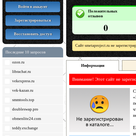
Войти в аккаунт
Положительных
отзывов
Зарегистрироваться
0
Восстановить доступ
Сайт smetaproject.ru не зарегистр
Последние 10 запросов
ozon.ru
Информация
librachat.ru
Внимание! Этот сайт не зареги
vekexpress.ru
vek-kazan.ru
С
«
smmtools.top
п
doubleswap.pro
ч
н
obmenlite24.com
Е
teddy.exchange
и