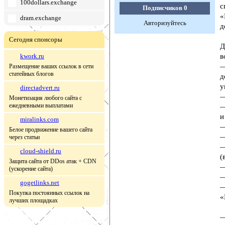
100dollars.exchange
с
Подписчиков
0
«
dram.exchange
Авторизуйтесь
д
Сегодня спонсоры
Д
kwork.ru
в
—
Размещение ваших ссылок в сети
статейных блогов
д
у
directadvert.ru
—
Монетизация любого сайта с
ежедневными выплатами
—
и
miralinks.com
—
Белое продвижение вашего сайта
—
через статьи
—
cloud-shield.ru
(
Защита сайта от DDos атак + CDN
—
(ускорение сайта)
—
gogetlinks.net
—
Покупка постоянных ссылок на
«
лучших площадках
—