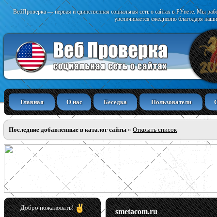
ВебПроверка — первая и единственная социальная сеть о сайтах в РУнете. Мы раб
увеличивается ежедневно благодаря наши
Главная
О нас
Беседка
Пользователи
Последние добавленные в каталог сайты
»
Открыть список
Добро пожаловать!
smetacom.ru