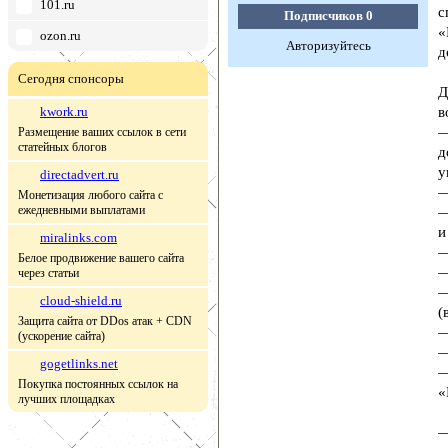
101.ru
с
Подписчиков
0
«
ozon.ru
Авторизуйтесь
д
Сегодня спонсоры
Д
kwork.ru
в
—
Размещение ваших ссылок в сети
статейных блогов
д
у
directadvert.ru
—
Монетизация любого сайта с
ежедневными выплатами
—
и
miralinks.com
—
Белое продвижение вашего сайта
—
через статьи
—
cloud-shield.ru
(
Защита сайта от DDos атак + CDN
—
(ускорение сайта)
—
gogetlinks.net
—
Покупка постоянных ссылок на
«
лучших площадках
—