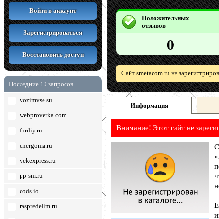
Войти в аккаунт
Положительных
отзывов
Зарегистрироваться
0
Восстановить доступ
Сайт smetacom.ru не зарегистриро
Последние 10 запросов
vozimvse.su
Информация
webproverka.com
Внимание! Этот сайт не зареги
fordiy.ru
energoma.ru
С
«
vekexpress.ru
п
pp-sm.ru
ч
н
cods.io
Е
raspredelim.ru
и