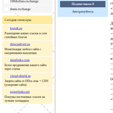
100dollars.exchange
с
Подписчиков
0
«
dram.exchange
Авторизуйтесь
д
Сегодня спонсоры
Д
kwork.ru
в
—
Размещение ваших ссылок в сети
статейных блогов
д
у
directadvert.ru
—
Монетизация любого сайта с
ежедневными выплатами
—
и
miralinks.com
—
Белое продвижение вашего сайта
—
через статьи
—
cloud-shield.ru
(
Защита сайта от DDos атак + CDN
—
(ускорение сайта)
—
gogetlinks.net
—
Покупка постоянных ссылок на
«
лучших площадках
—