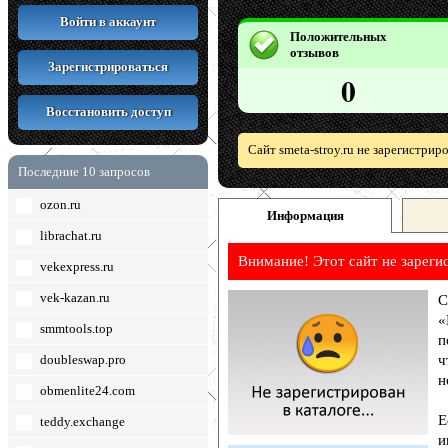
Войти в аккаунт
Положительных
отзывов
Зарегистрироваться
0
Восстановить доступ
Сайт smeta-stroy.ru не зарегистри
Последние 10 запросов
ozon.ru
Информация
librachat.ru
Внимание! Этот сайт не зареги
vekexpress.ru
vek-kazan.ru
С
«
smmtools.top
п
doubleswap.pro
ч
н
obmenlite24.com
Е
teddy.exchange
и