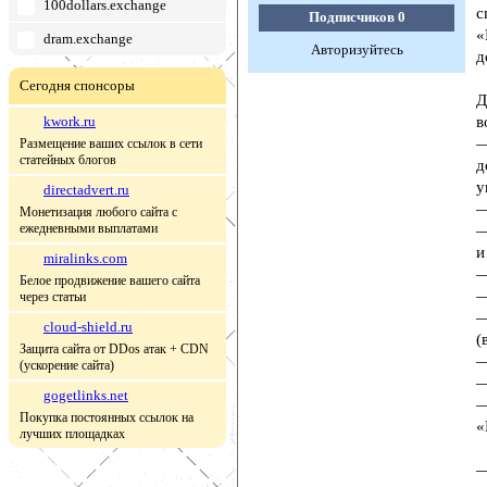
100dollars.exchange
с
Подписчиков
0
«
dram.exchange
Авторизуйтесь
д
Сегодня спонсоры
Д
kwork.ru
в
—
Размещение ваших ссылок в сети
статейных блогов
д
у
directadvert.ru
—
Монетизация любого сайта с
ежедневными выплатами
—
и
miralinks.com
—
Белое продвижение вашего сайта
—
через статьи
—
cloud-shield.ru
(
Защита сайта от DDos атак + CDN
—
(ускорение сайта)
—
gogetlinks.net
—
Покупка постоянных ссылок на
«
лучших площадках
—