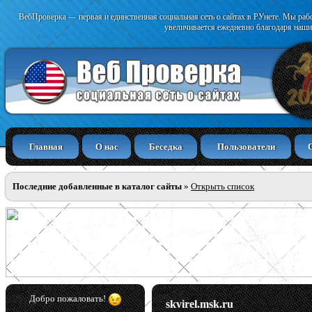
ВебПроверка — первая и единственная социальная сеть о сайтах в РУнете. Мы раб
увеличивается ежедневно благодаря наши
Главная
О нас
Беседка
Пользователи
Последние добавленные в каталог сайты
»
Открыть список
Добро пожаловать!
skvirel.msk.ru