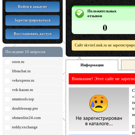
Войти в аккаунт
Положительных
отзывов
Зарегистрироваться
0
Восстановить доступ
Сайт skvirel.msk.ru не зарегистри
Последние 10 запросов
ozon.ru
Информация
librachat.ru
Внимание! Этот сайт не зареги
vekexpress.ru
vek-kazan.ru
С
«
smmtools.top
п
doubleswap.pro
ч
н
obmenlite24.com
Е
teddy.exchange
и