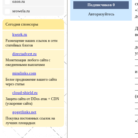
ozon.ru
с
Подписчиков
0
«
seowela.ru
Авторизуйтесь
д
Сегодня спонсоры
Д
kwork.ru
в
—
Размещение ваших ссылок в сети
статейных блогов
д
у
directadvert.ru
—
Монетизация любого сайта с
ежедневными выплатами
—
и
miralinks.com
—
Белое продвижение вашего сайта
—
через статьи
—
cloud-shield.ru
(
Защита сайта от DDos атак + CDN
—
(ускорение сайта)
—
gogetlinks.net
—
Покупка постоянных ссылок на
«
лучших площадках
—