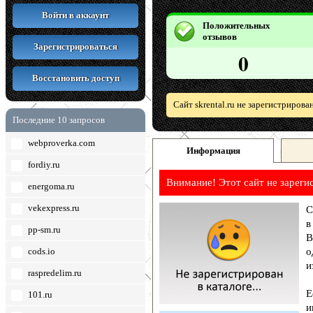
Войти в аккаунт
Положительных
отзывов
Зарегистрироваться
0
Восстановить доступ
Сайт skrental.ru не зарегистриров
Последние 10 запросов
webproverka.com
Информация
fordiy.ru
Внимание! Этот сайт не зареги
energoma.ru
vekexpress.ru
С
в
pp-sm.ru
В
cods.io
о
и
raspredelim.ru
Е
101.ru
и