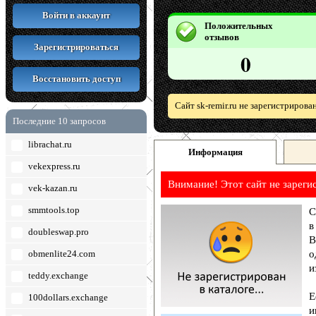
Войти в аккаунт
Положительных
отзывов
Зарегистрироваться
0
Восстановить доступ
Сайт sk-remir.ru не зарегистриров
Последние 10 запросов
librachat.ru
Информация
vekexpress.ru
Внимание! Этот сайт не зареги
vek-kazan.ru
smmtools.top
С
в
doubleswap.pro
В
obmenlite24.com
о
и
teddy.exchange
Е
100dollars.exchange
и