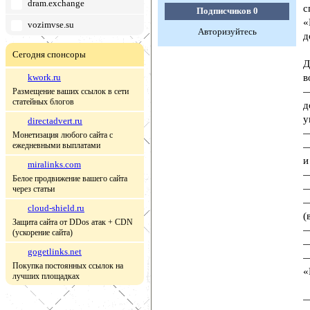
dram.exchange
с
Подписчиков
0
«
vozimvse.su
Авторизуйтесь
д
Сегодня спонсоры
Д
kwork.ru
в
—
Размещение ваших ссылок в сети
статейных блогов
д
у
directadvert.ru
—
Монетизация любого сайта с
ежедневными выплатами
—
и
miralinks.com
—
Белое продвижение вашего сайта
—
через статьи
—
cloud-shield.ru
(
Защита сайта от DDos атак + CDN
—
(ускорение сайта)
—
gogetlinks.net
—
Покупка постоянных ссылок на
«
лучших площадках
—