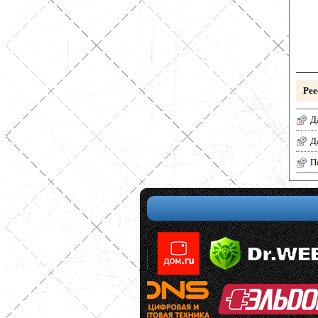
Рее
Д
Д
П