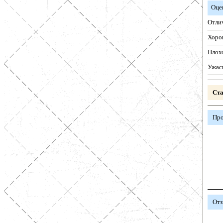
Оце
Отли
Хоро
Плох
Ужас
Ста
Про
Отз