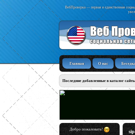
ВебПроверка — первая и единственная социал
увел
Главная
О нас
Беседк
Последние добавленные в каталог сайт
Добро пожаловать!
sip