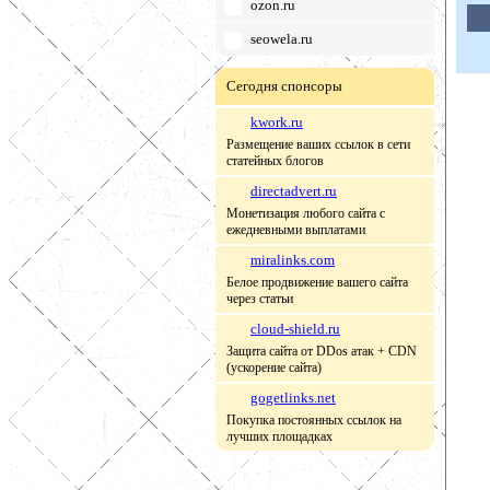
ozon.ru
seowela.ru
Сегодня спонсоры
kwork.ru
Размещение ваших ссылок в сети
статейных блогов
directadvert.ru
Монетизация любого сайта с
ежедневными выплатами
miralinks.com
Белое продвижение вашего сайта
через статьи
cloud-shield.ru
Защита сайта от DDos атак + CDN
(ускорение сайта)
gogetlinks.net
Покупка постоянных ссылок на
лучших площадках