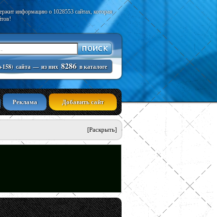
держит информацию о 1028553 сайтах, которая
йтов!
8286
+158)
сайта
—
из них
в каталоге
Реклама
Добавить сайт
[Раскрыть]