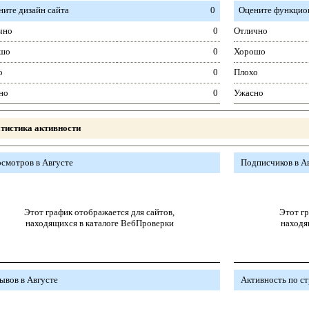
ните дизайн сайта
0
Оцените функцион
чно
0
Отлично
шо
0
Хорошо
о
0
Плохо
но
0
Ужасно
тистика активности
смотров в Августе
Подписчиков в А
Этот график отображается для сайтов,
Этот гр
находящихся в каталоге ВебПроверки
находя
ывов в Августе
Активность по с