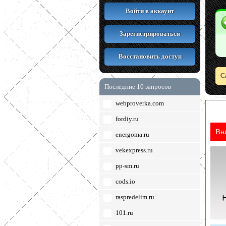
Войти в аккаунт
Зарегистрироваться
Восстановить доступ
С
Последние 10 запросов
webproverka.com
fordiy.ru
Вн
energoma.ru
vekexpress.ru
pp-sm.ru
cods.io
raspredelim.ru
101.ru