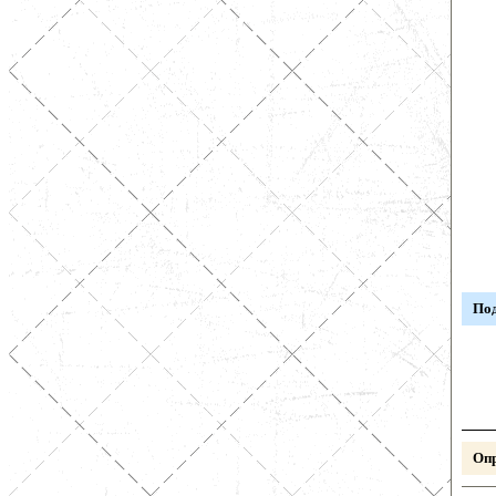
Под
Опр