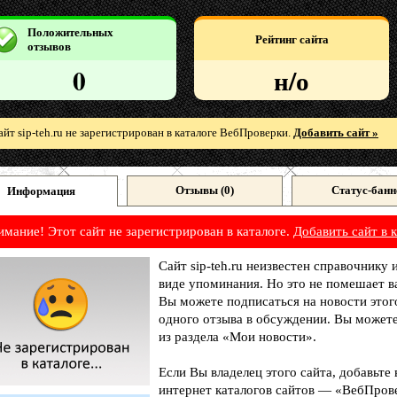
Положительных
Рейтинг сайта
отзывов
0
н/о
айт sip-teh.ru не зарегистрирован в каталоге ВебПроверки.
Добавить сайт »
Отзывы (
0
)
Статус-банн
Информация
имание! Этот сайт не зарегистрирован в каталоге.
Добавить сайт в к
Сайт sip-teh.ru неизвестен справочнику
виде упоминания. Но это не помешает в
Вы можете подписаться на новости этог
одного отзыва в обсуждении. Вы можете
из раздела «Мои новости».
Если Вы владелец этого сайта, добавьте
интернет каталогов сайтов — «ВебПрове