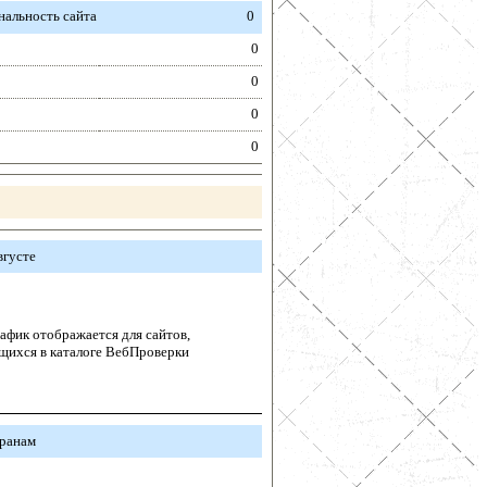
альность сайта
0
0
0
0
0
вгусте
афик отображается для сайтов,
щихся в каталоге ВебПроверки
транам