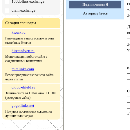
100dollars.exchange
с
Подписчиков
0
«
dram.exchange
Авторизуйтесь
д
Сегодня спонсоры
Д
kwork.ru
в
—
Размещение ваших ссылок в сети
статейных блогов
д
у
directadvert.ru
—
Монетизация любого сайта с
ежедневными выплатами
—
и
miralinks.com
—
Белое продвижение вашего сайта
—
через статьи
—
cloud-shield.ru
(
Защита сайта от DDos атак + CDN
—
(ускорение сайта)
—
gogetlinks.net
—
Покупка постоянных ссылок на
«
лучших площадках
—