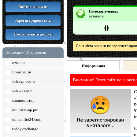
Войти в аккаунт
Положительных
отзывов
Зарегистрироваться
0
Восстановить доступ
Сайт sfera-snab.ru не зарегистрир
Последние 10 запросов
ozon.ru
Информация
librachat.ru
Внимание! Этот сайт не зареги
vekexpress.ru
vek-kazan.ru
С
«
smmtools.top
п
doubleswap.pro
ч
н
obmenlite24.com
Е
teddy.exchange
и