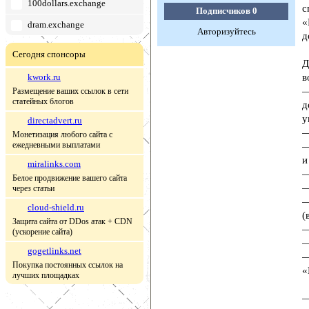
100dollars.exchange
с
Подписчиков
0
«
dram.exchange
Авторизуйтесь
д
Сегодня спонсоры
Д
kwork.ru
в
—
Размещение ваших ссылок в сети
статейных блогов
д
у
directadvert.ru
—
Монетизация любого сайта с
ежедневными выплатами
—
и
miralinks.com
—
Белое продвижение вашего сайта
—
через статьи
—
cloud-shield.ru
(
Защита сайта от DDos атак + CDN
—
(ускорение сайта)
—
gogetlinks.net
—
Покупка постоянных ссылок на
«
лучших площадках
—