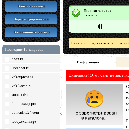
Войти в аккаунт
Положительных
отзывов
Зарегистрироваться
0
Восстановить доступ
Сайт severlesgroup.ru не зарегист
Последние 10 запросов
ozon.ru
Информация
librachat.ru
Внимание! Этот сайт не зареги
vekexpress.ru
vek-kazan.ru
С
«
smmtools.top
п
doubleswap.pro
ч
н
obmenlite24.com
Е
teddy.exchange
и