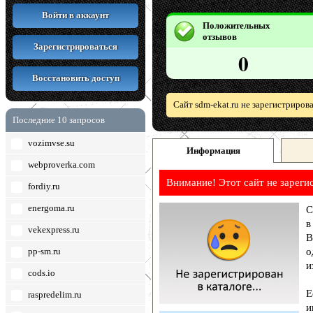
Войти в аккаунт
Положительных
отзывов
Зарегистрироваться
0
Восстановить доступ
Сайт sdm-ekat.ru не зарегистриров
Последние 10 запросов
vozimvse.su
Информация
webproverka.com
Внимание! Этот сайт не зареги
fordiy.ru
energoma.ru
С
в
vekexpress.ru
В
pp-sm.ru
о
и
cods.io
Е
raspredelim.ru
и