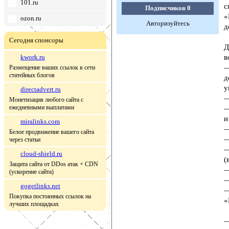
101.ru
с
Подписчиков
0
«
ozon.ru
Авторизуйтесь
д
Сегодня спонсоры
Д
kwork.ru
в
—
Размещение ваших ссылок в сети
статейных блогов
д
у
directadvert.ru
—
Монетизация любого сайта с
ежедневными выплатами
—
и
miralinks.com
—
Белое продвижение вашего сайта
—
через статьи
—
cloud-shield.ru
(
Защита сайта от DDos атак + CDN
—
(ускорение сайта)
—
gogetlinks.net
—
Покупка постоянных ссылок на
«
лучших площадках
—