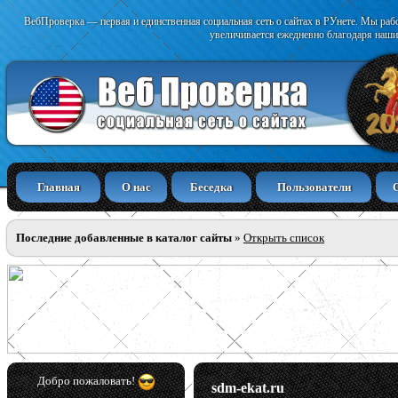
ВебПроверка — первая и единственная социальная сеть о сайтах в РУнете. Мы раб
увеличивается ежедневно благодаря наши
Главная
О нас
Беседка
Пользователи
Последние добавленные в каталог сайты
»
Открыть список
Добро пожаловать!
sdm-ekat.ru