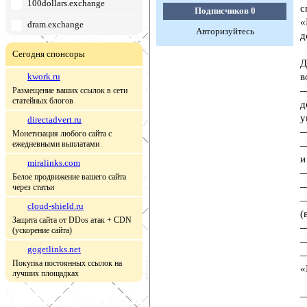
100dollars.exchange
с
Подписчиков
0
«
dram.exchange
Авторизуйтесь
д
Сегодня спонсоры
Д
kwork.ru
в
—
Размещение ваших ссылок в сети
статейных блогов
д
у
directadvert.ru
—
Монетизация любого сайта с
ежедневными выплатами
—
и
miralinks.com
—
Белое продвижение вашего сайта
—
через статьи
—
cloud-shield.ru
(
Защита сайта от DDos атак + CDN
—
(ускорение сайта)
—
gogetlinks.net
—
Покупка постоянных ссылок на
«
лучших площадках
—