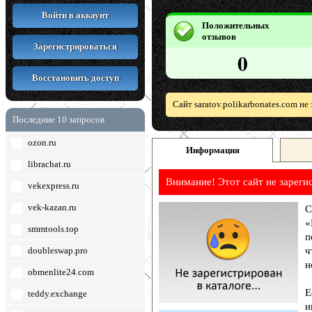
Войти в аккаунт
Положительных
отзывов
Зарегистрироваться
0
Восстановить доступ
Сайт saratov.polikarbonates.com н
Последние 10 запросов
ozon.ru
Информация
librachat.ru
Внимание! Этот сайт не зареги
vekexpress.ru
vek-kazan.ru
С
«
smmtools.top
п
doubleswap.pro
ч
н
obmenlite24.com
Е
teddy.exchange
и