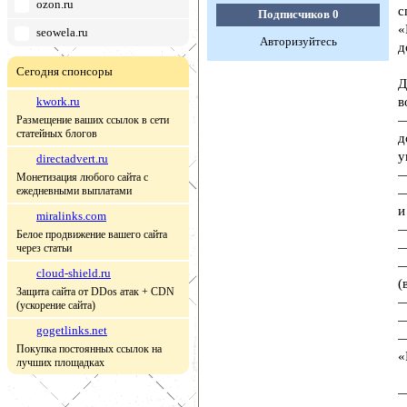
ozon.ru
с
Подписчиков
0
«
seowela.ru
Авторизуйтесь
д
Сегодня спонсоры
Д
kwork.ru
в
—
Размещение ваших ссылок в сети
статейных блогов
д
у
directadvert.ru
—
Монетизация любого сайта с
ежедневными выплатами
—
и
miralinks.com
—
Белое продвижение вашего сайта
—
через статьи
—
cloud-shield.ru
(
Защита сайта от DDos атак + CDN
—
(ускорение сайта)
—
gogetlinks.net
—
Покупка постоянных ссылок на
«
лучших площадках
—