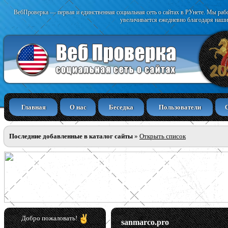
ВебПроверка — первая и единственная социальная сеть о сайтах в РУнете. Мы раб
увеличивается ежедневно благодаря наши
Главная
О нас
Беседка
Пользователи
Последние добавленные в каталог сайты
»
Открыть список
Добро пожаловать!
sanmarco.pro