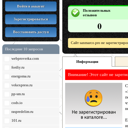
Войти в аккаунт
Положительных
отзывов
Зарегистрироваться
0
Восстановить доступ
Сайт sanmarco.pro не зарегистриро
Последние 10 запросов
webproverka.com
Информация
fordiy.ru
Внимание! Этот сайт не зареги
energoma.ru
vekexpress.ru
С
«
pp-sm.ru
п
cods.io
ч
н
raspredelim.ru
Е
101.ru
и