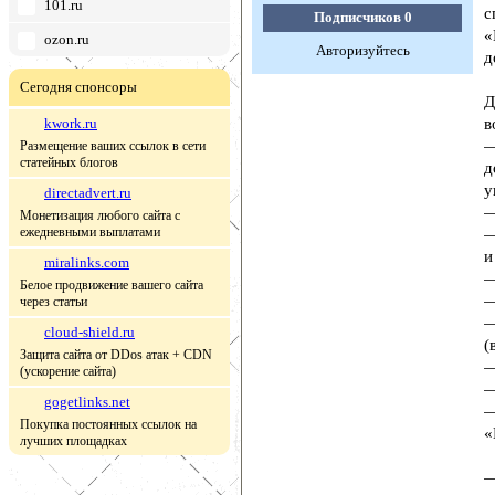
101.ru
с
Подписчиков
0
«
ozon.ru
Авторизуйтесь
д
Сегодня спонсоры
Д
kwork.ru
в
—
Размещение ваших ссылок в сети
статейных блогов
д
у
directadvert.ru
—
Монетизация любого сайта с
ежедневными выплатами
—
и
miralinks.com
—
Белое продвижение вашего сайта
—
через статьи
—
cloud-shield.ru
(
Защита сайта от DDos атак + CDN
—
(ускорение сайта)
—
gogetlinks.net
—
Покупка постоянных ссылок на
«
лучших площадках
—