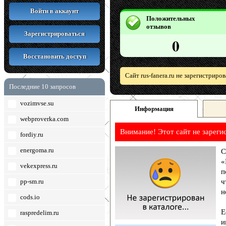
Войти в аккаунт
Положительных
отзывов
Зарегистрироваться
0
Восстановить доступ
Сайт rus-fanera.ru не зарегистриро
Последние 10 запросов
vozimvse.su
Информация
webproverka.com
Внимание! Этот сайт не зареги
fordiy.ru
energoma.ru
С
«
vekexpress.ru
п
pp-sm.ru
ч
н
cods.io
Е
raspredelim.ru
и