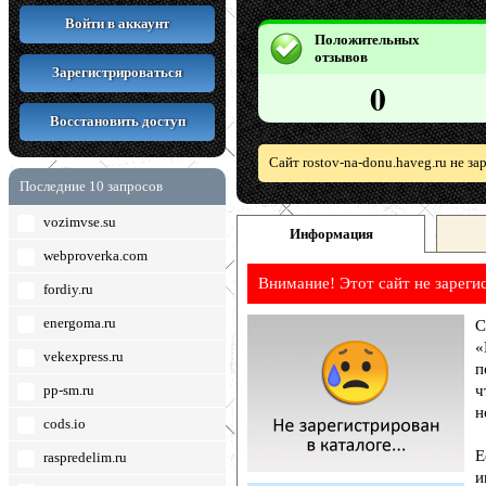
Войти в аккаунт
Положительных
отзывов
Зарегистрироваться
0
Восстановить доступ
Сайт rostov-na-donu.haveg.ru не з
Последние 10 запросов
vozimvse.su
Информация
webproverka.com
Внимание! Этот сайт не зареги
fordiy.ru
energoma.ru
С
«
vekexpress.ru
п
pp-sm.ru
ч
н
cods.io
Е
raspredelim.ru
и