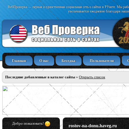
ВебПроверка — первая и единственная социальная сеть о сайтах в РУнете. Мы раб
увеличивается ежедневно благодаря наши
Главная
О нас
Беседка
Пользователи
Последние добавленные в каталог сайты
»
Открыть список
Добро пожаловать!
rostov-na-donu.haveg.ru