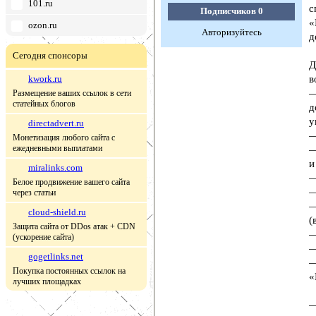
101.ru
с
Подписчиков
0
«
ozon.ru
Авторизуйтесь
д
Сегодня спонсоры
Д
kwork.ru
в
—
Размещение ваших ссылок в сети
статейных блогов
д
у
directadvert.ru
—
Монетизация любого сайта с
ежедневными выплатами
—
и
miralinks.com
—
Белое продвижение вашего сайта
—
через статьи
—
cloud-shield.ru
(
Защита сайта от DDos атак + CDN
—
(ускорение сайта)
—
gogetlinks.net
—
Покупка постоянных ссылок на
«
лучших площадках
—