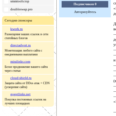
smmtools.top
с
Подписчиков
0
«
doubleswap.pro
Авторизуйтесь
д
Сегодня спонсоры
Д
kwork.ru
в
—
Размещение ваших ссылок в сети
статейных блогов
д
у
directadvert.ru
—
Монетизация любого сайта с
ежедневными выплатами
—
и
miralinks.com
—
Белое продвижение вашего сайта
—
через статьи
—
cloud-shield.ru
(
Защита сайта от DDos атак + CDN
—
(ускорение сайта)
—
gogetlinks.net
—
Покупка постоянных ссылок на
«
лучших площадках
—