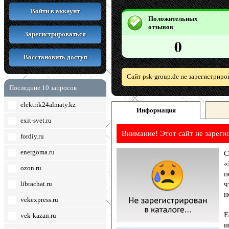
Войти в аккаунт
Положительных
отзывов
Зарегистрироваться
0
Восстановить доступ
Сайт psk-group.de не зарегистриро
Последние 10 запросов
elektrik24almaty.kz
Информация
exit-svet.ru
Внимание! Этот сайт не зареги
fordiy.ru
energoma.ru
С
«
ozon.ru
п
librachat.ru
ч
н
vekexpress.ru
Е
vek-kazan.ru
и