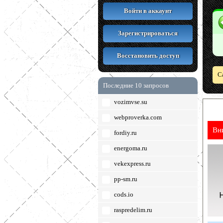
Войти в аккаунт
Зарегистрироваться
Восстановить доступ
С
Последние 10 запросов
vozimvse.su
webproverka.com
Вн
fordiy.ru
energoma.ru
vekexpress.ru
pp-sm.ru
cods.io
raspredelim.ru