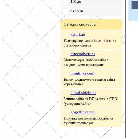
101.ru
ozon.ru
Сегодня спонсоры
kwork.ru
Размещение ваших ссылок в сети
статейных блогов
directadvert.ru
Монетизация любого сайта с
ежедневными выплатами
miralinks.com
Белое продвижение вашего сайта
через статьи
cloud-shield.ru
Защита сайта от DDos атак + CDN
(ускорение сайта)
gogetlinks.net
Покупка постоянных ссылок на
лучших площадках