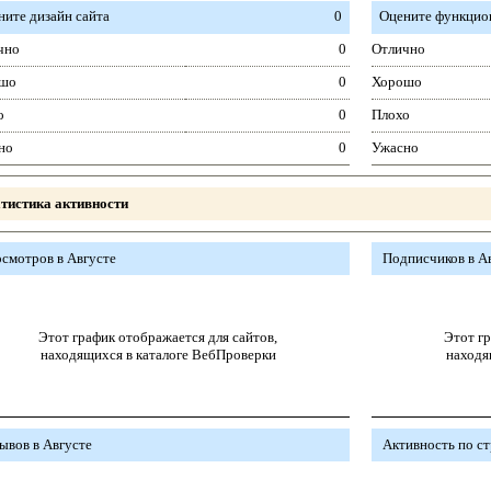
ните дизайн сайта
0
Оцените функцион
чно
0
Отлично
шо
0
Хорошо
о
0
Плохо
но
0
Ужасно
тистика активности
смотров в Августе
Подписчиков в А
Этот график отображается для сайтов,
Этот гр
находящихся в каталоге ВебПроверки
находя
ывов в Августе
Активность по с