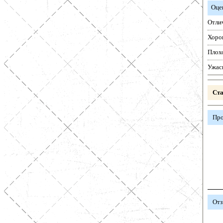
Оце
Отли
Хоро
Плох
Ужас
Ста
Про
Отз