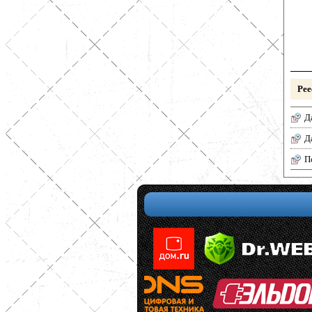
Рее
Д
Д
П