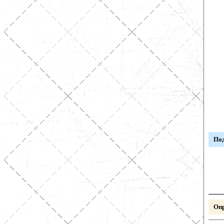
Под
Опр