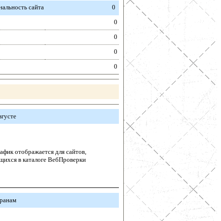
альность сайта
0
0
0
0
0
вгусте
афик отображается для сайтов,
щихся в каталоге ВебПроверки
транам