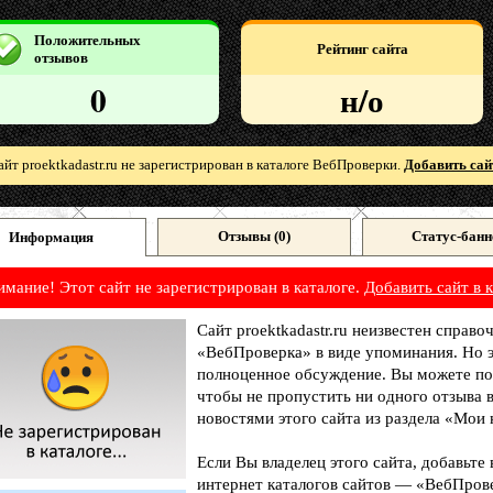
Положительных
Рейтинг сайта
отзывов
0
н/о
айт proektkadastr.ru не зарегистрирован в каталоге ВебПроверки.
Добавить сай
Отзывы (
0
)
Статус-банн
Информация
имание! Этот сайт не зарегистрирован в каталоге.
Добавить сайт в к
Сайт proektkadastr.ru неизвестен справо
«ВебПроверка» в виде упоминания. Но э
полноценное обсуждение. Вы можете под
чтобы не пропустить ни одного отзыва 
новостями этого сайта из раздела «Мои 
Если Вы владелец этого сайта, добавьте
интернет каталогов сайтов — «ВебПрове