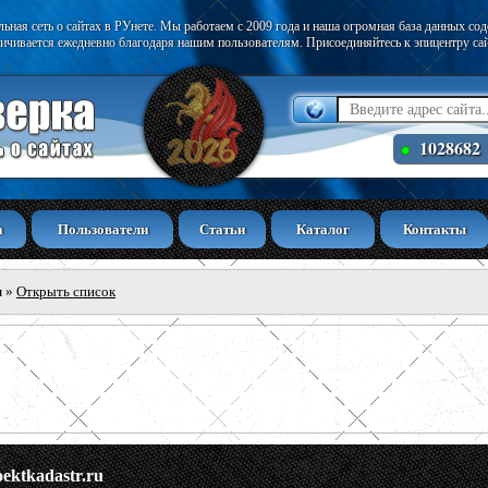
ьная сеть о сайтах в РУнете. Мы работаем с 2009 года и наша огромная база данных со
ичивается ежедневно благодаря нашим пользователям. Присоединяйтесь к эпицентру са
1028682
а
Пользователи
Статьи
Каталог
Контакты
ы
»
Открыть список
oektkadastr.ru