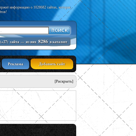
держит информацию о 1028682 сайтах, которая
йтов!
8286
(+27)
сайта
—
из них
в каталоге
Реклама
Добавить сайт
[Раскрыть]