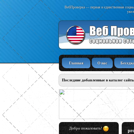
ВебПроверка — первая и единственная социал
увел
Главная
О нас
Беседк
Последние добавленные в каталог сайт
Добро пожаловать!
pr