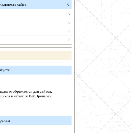
альность сайта
0
0
0
0
0
вгусте
афик отображается для сайтов,
щихся в каталоге ВебПроверки
транам