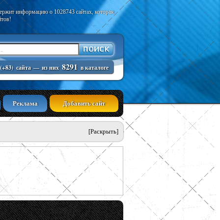
держит информацию о 1028743 сайтах, которая
йтов!
8291
(+83)
сайта
—
из них
в каталоге
Реклама
Добавить сайт
[Раскрыть]