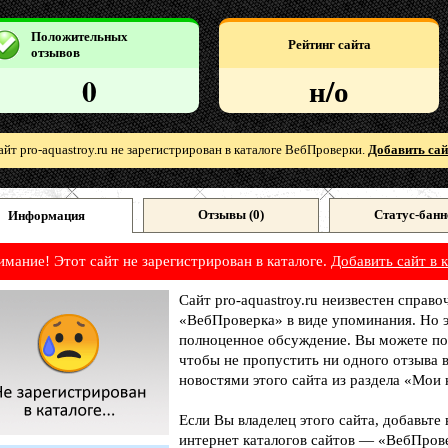
Положительных
Рейтинг сайта
отзывов
0
н/о
айт pro-aquastroy.ru не зарегистрирован в каталоге ВебПроверки.
Добавить сай
Отзывы (
0
)
Статус-банн
Информация
имание! Этот сайт не зарегистрирован в каталоге.
Добавить сайт в к
Сайт pro-aquastroy.ru неизвестен справо
«ВебПроверка» в виде упоминания. Но э
полноценное обсуждение. Вы можете под
чтобы не пропустить ни одного отзыва 
новостями этого сайта из раздела «Мои 
Если Вы владелец этого сайта, добавьте
интернет каталогов сайтов — «ВебПрове