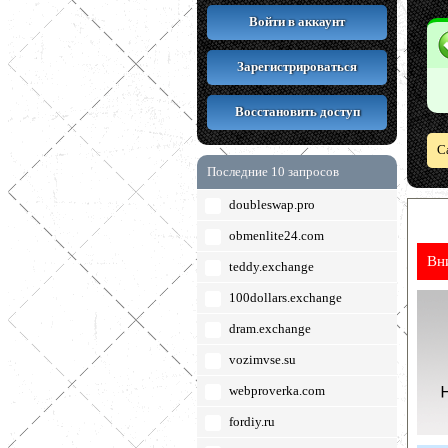
Войти в аккаунт
Зарегистрироваться
Восстановить доступ
С
Последние 10 запросов
doubleswap.pro
obmenlite24.com
Вн
teddy.exchange
100dollars.exchange
dram.exchange
vozimvse.su
webproverka.com
fordiy.ru