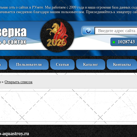
ьная сеть о сайтах в РУнете. Мы работаем с 2009 года и наша огромная база данных со
ичивается ежедневно благодаря нашим пользователям. Присоединяйтесь к эпицентру са
1028743
а
Пользователи
Статьи
Каталог
Контакты
ы
»
Открыть список
o-aquastroy.ru