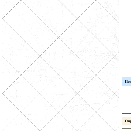
Под
Опр