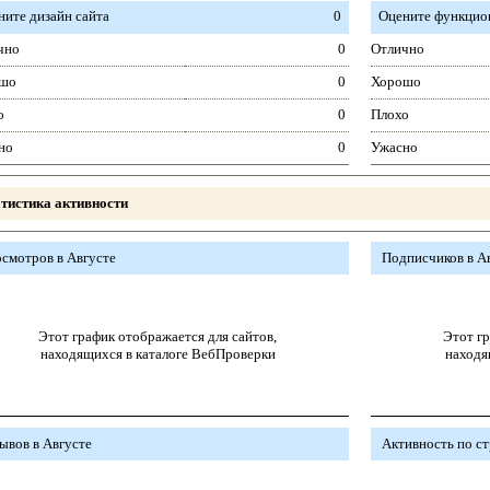
ните дизайн сайта
0
Оцените функцион
чно
0
Отлично
шо
0
Хорошо
о
0
Плохо
но
0
Ужасно
тистика активности
смотров в Августе
Подписчиков в А
Этот график отображается для сайтов,
Этот гр
находящихся в каталоге ВебПроверки
находя
ывов в Августе
Активность по с