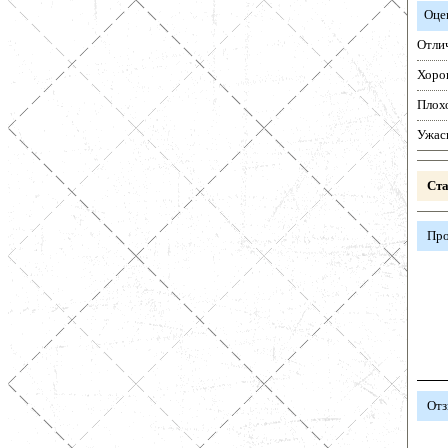
Оце
Отли
Хоро
Плох
Ужас
Ста
Про
Отз