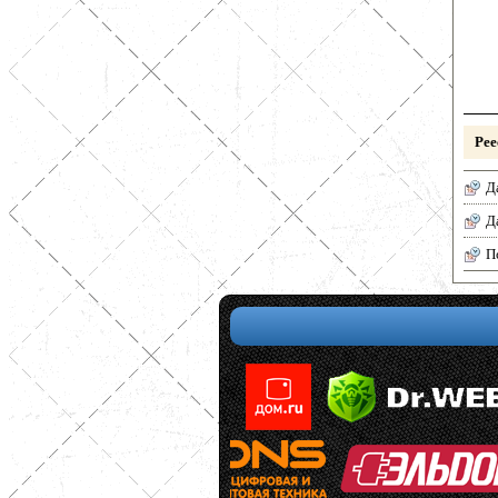
Рее
Д
Д
П