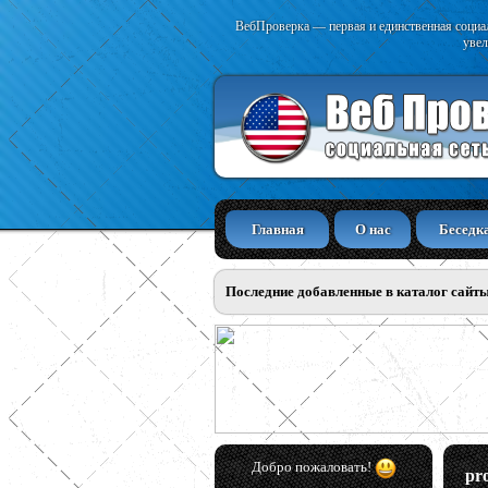
ВебПроверка — первая и единственная социал
увел
Главная
О нас
Беседк
Последние добавленные в каталог сайт
Добро пожаловать!
pr