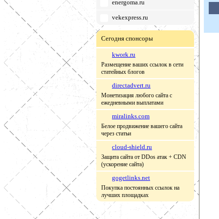
energoma.ru
vekexpress.ru
Сегодня спонсоры
kwork.ru
Размещение ваших ссылок в сети
статейных блогов
directadvert.ru
Монетизация любого сайта с
ежедневными выплатами
miralinks.com
Белое продвижение вашего сайта
через статьи
cloud-shield.ru
Защита сайта от DDos атак + CDN
(ускорение сайта)
gogetlinks.net
Покупка постоянных ссылок на
лучших площадках