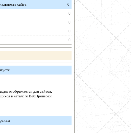
альность сайта
0
0
0
0
0
вгусте
афик отображается для сайтов,
щихся в каталоге ВебПроверки
транам