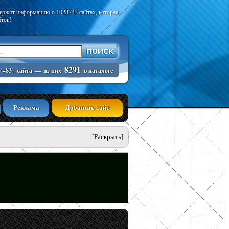
держит информацию о 1028743 сайтах, которая
йтов!
8291
(+83)
сайта
—
из них
в каталоге
Реклама
Добавить сайт
[Раскрыть]