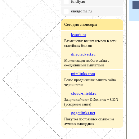
fordiy.ru
energoma.ru
Сегодня спонсоры
kwork.ru
Размещение ваших ссылок в сети
статейных блогов
directadvert.ru
Монетизация любого сайта с
ежедневными выплатами
miralinks.com
Белое продвижение вашего сайта
через статьи
cloud-shield.ru
Защита сайта от DDos атак + CDN
(ускорение сайта)
gogetlinks.net
Покупка постоянных ссылок на
лучших площадках