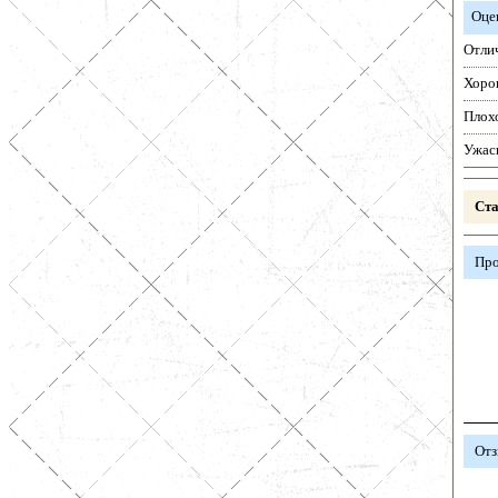
Оце
Отли
Хоро
Плох
Ужас
Ста
Про
Отз