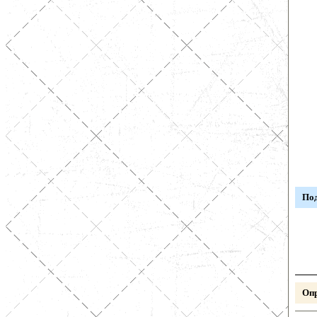
Под
Опр