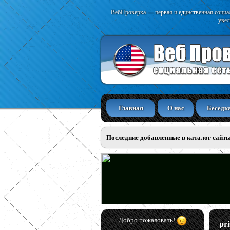
ВебПроверка — первая и единственная социал
увел
Главная
О нас
Беседк
Последние добавленные в каталог сайт
Добро пожаловать!
pri