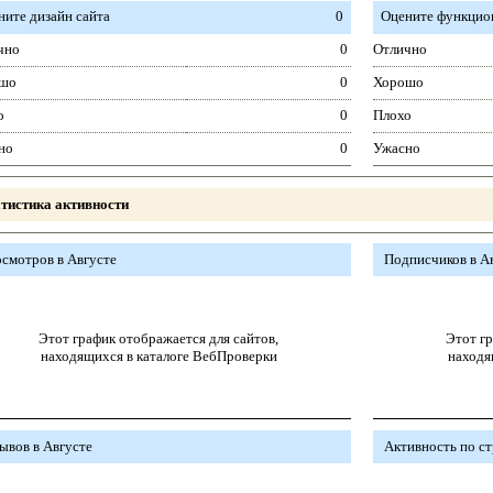
ните дизайн сайта
0
Оцените функцион
чно
0
Отлично
шо
0
Хорошо
о
0
Плохо
но
0
Ужасно
тистика активности
смотров в Августе
Подписчиков в А
Этот график отображается для сайтов,
Этот гр
находящихся в каталоге ВебПроверки
находя
ывов в Августе
Активность по с