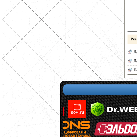
Рее
Д
Д
П