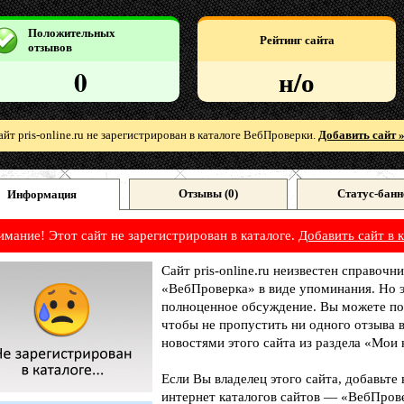
Положительных
Рейтинг сайта
отзывов
0
н/о
айт pris-online.ru не зарегистрирован в каталоге ВебПроверки.
Добавить сайт 
Отзывы (
0
)
Статус-банн
Информация
имание! Этот сайт не зарегистрирован в каталоге.
Добавить сайт в к
Сайт pris-online.ru неизвестен справочни
«ВебПроверка» в виде упоминания. Но э
полноценное обсуждение. Вы можете под
чтобы не пропустить ни одного отзыва 
новостями этого сайта из раздела «Мои 
Если Вы владелец этого сайта, добавьте
интернет каталогов сайтов — «ВебПрове