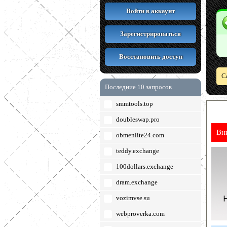
Войти в аккаунт
Зарегистрироваться
Восстановить доступ
С
Последние 10 запросов
smmtools.top
doubleswap.pro
Вн
obmenlite24.com
teddy.exchange
100dollars.exchange
dram.exchange
vozimvse.su
webproverka.com