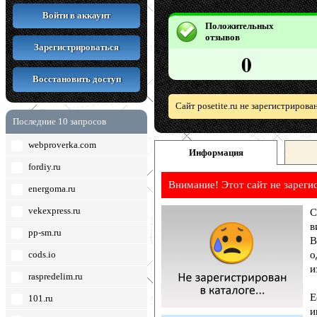
Войти в аккаунт
Положительных
отзывов
Зарегистрироваться
0
Восстановить доступ
Сайт posetite.ru не зарегистриров
Последние 10 запросов
webproverka.com
Информация
fordiy.ru
Внимание! Этот сайт не зареги
energoma.ru
vekexpress.ru
С
в
pp-sm.ru
В
cods.io
о
и
raspredelim.ru
Е
101.ru
и