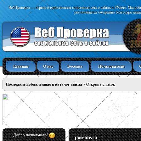
ВебПроверка — первая и единственная социальная сеть о сайтах в РУнете. Мы раб
увеличивается ежедневно благодаря наши
Главная
О нас
Беседка
Пользователи
Последние добавленные в каталог сайты
»
Открыть список
Добро пожаловать!
posetite.ru