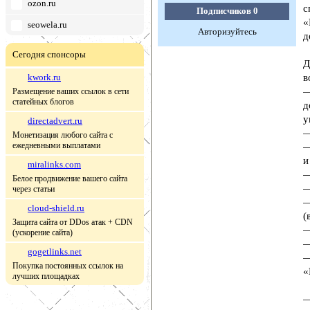
ozon.ru
с
Подписчиков
0
«
seowela.ru
Авторизуйтесь
д
Сегодня спонсоры
Д
kwork.ru
в
—
Размещение ваших ссылок в сети
статейных блогов
д
у
directadvert.ru
—
Монетизация любого сайта с
ежедневными выплатами
—
и
miralinks.com
—
Белое продвижение вашего сайта
—
через статьи
—
cloud-shield.ru
(
Защита сайта от DDos атак + CDN
—
(ускорение сайта)
—
gogetlinks.net
—
Покупка постоянных ссылок на
«
лучших площадках
—