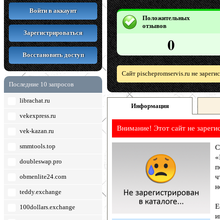
Войти в аккаунт
Положительных
отзывов
Зарегистрироваться
0
Восстановить доступ
Сайт pischepromservis.ru не зарег
Последние 10 запросов
librachat.ru
Информация
vekexpress.ru
Внимание! Этот сайт не зареги
vek-kazan.ru
smmtools.top
С
«
doubleswap.pro
п
obmenlite24.com
ч
н
teddy.exchange
Е
100dollars.exchange
и