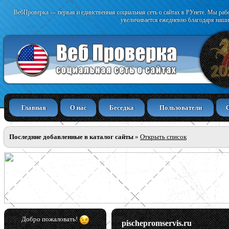
ВебПроверка — первая и единственная социальная сеть о сайтах в РУнете. Мы раб
увеличивается ежедневно благодаря наши
Главная
О нас
Беседка
Пользователи
Последние добавленные в каталог сайты
»
Открыть список
Добро пожаловать!
pischepromservis.ru