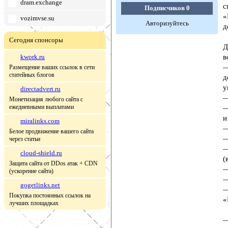
dram.exchange
с
Подписчиков
0
«
vozimvse.su
Авторизуйтесь
д
Сегодня спонсоры
Д
kwork.ru
в
—
Размещение ваших ссылок в сети
статейных блогов
д
у
directadvert.ru
—
Монетизация любого сайта с
ежедневными выплатами
—
и
miralinks.com
—
Белое продвижение вашего сайта
—
через статьи
—
cloud-shield.ru
(
Защита сайта от DDos атак + CDN
—
(ускорение сайта)
—
gogetlinks.net
—
Покупка постоянных ссылок на
«
лучших площадках
—