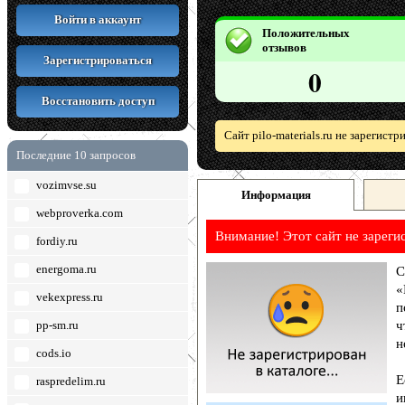
Войти в аккаунт
Положительных
отзывов
Зарегистрироваться
0
Восстановить доступ
Сайт pilo-materials.ru не зарегист
Последние 10 запросов
vozimvse.su
Информация
webproverka.com
Внимание! Этот сайт не зареги
fordiy.ru
energoma.ru
С
«
vekexpress.ru
п
pp-sm.ru
ч
н
cods.io
Е
raspredelim.ru
и