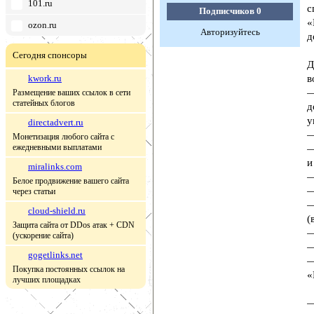
101.ru
с
Подписчиков
0
«
ozon.ru
Авторизуйтесь
д
Сегодня спонсоры
Д
kwork.ru
в
—
Размещение ваших ссылок в сети
статейных блогов
д
у
directadvert.ru
—
Монетизация любого сайта с
ежедневными выплатами
—
и
miralinks.com
—
Белое продвижение вашего сайта
—
через статьи
—
cloud-shield.ru
(
Защита сайта от DDos атак + CDN
—
(ускорение сайта)
—
gogetlinks.net
—
Покупка постоянных ссылок на
«
лучших площадках
—