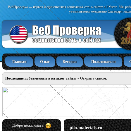
ВебПроверка — первая и единственная социальная сеть о сайтах в РУнете. Мы раб
увеличивается ежедневно благодаря наши
Главная
О нас
Беседка
Пользователи
Последние добавленные в каталог сайты
»
Открыть список
Добро пожаловать!
pilo-materials.ru