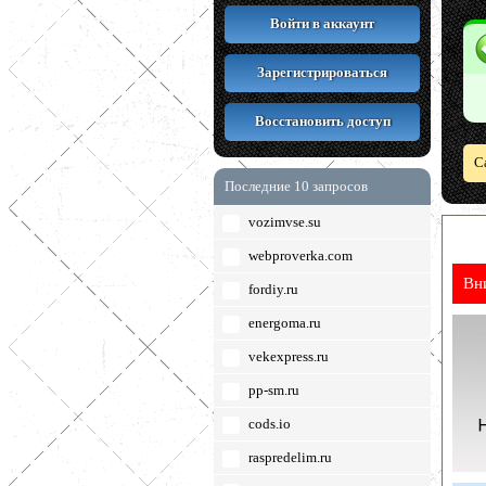
Войти в аккаунт
Зарегистрироваться
Восстановить доступ
С
Последние 10 запросов
vozimvse.su
webproverka.com
Вн
fordiy.ru
energoma.ru
vekexpress.ru
pp-sm.ru
cods.io
raspredelim.ru