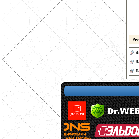
Рее
Д
Д
П