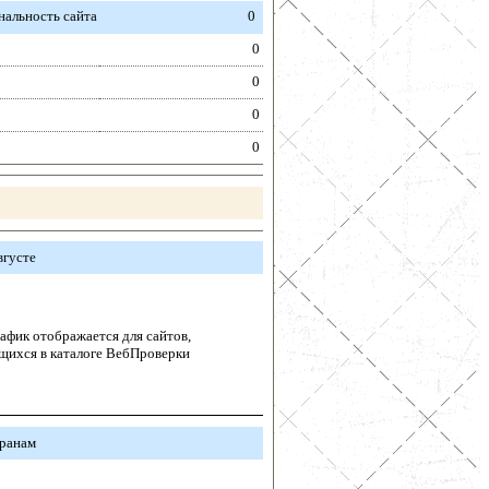
альность сайта
0
0
0
0
0
вгусте
афик отображается для сайтов,
щихся в каталоге ВебПроверки
транам