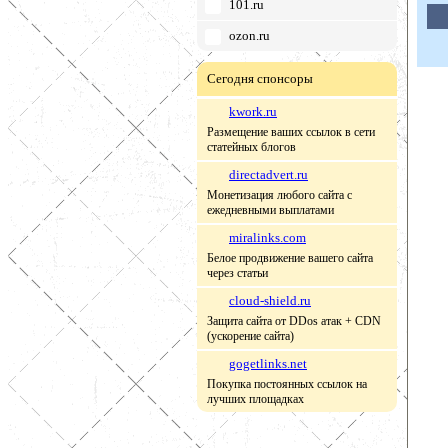
101.ru
ozon.ru
Сегодня спонсоры
kwork.ru
Размещение ваших ссылок в сети
статейных блогов
directadvert.ru
Монетизация любого сайта с
ежедневными выплатами
miralinks.com
Белое продвижение вашего сайта
через статьи
cloud-shield.ru
Защита сайта от DDos атак + CDN
(ускорение сайта)
gogetlinks.net
Покупка постоянных ссылок на
лучших площадках