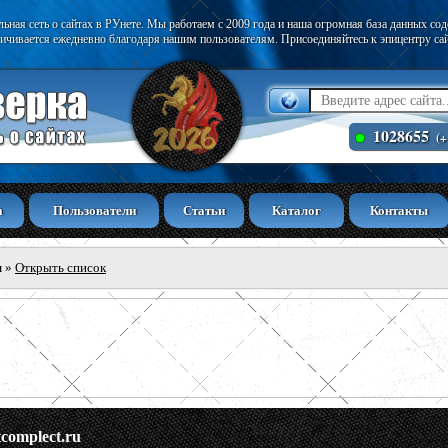
ьная сеть о сайтах в РУнете. Мы работаем с 2009 года и наша огромная база данных со
ичивается ежедневно благодаря нашим пользователям. Присоединяйтесь к эпицентру са
1028655
(+
а
Пользователи
Статьи
Каталог
Контакты
ы
»
Открыть список
tcomplect.ru