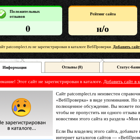
Положительных
Рейтинг сайта
отзывов
0
н/о
айт patcomplect.ru не зарегистрирован в каталоге ВебПроверки.
Добавить сайт
Отзывы (
0
)
Статус-банн
Информация
имание! Этот сайт не зарегистрирован в каталоге.
Добавить сайт в к
Сайт patcomplect.ru неизвестен справочн
«ВебПроверка» в виде упоминания. Но э
полноценное обсуждение. Вы можете под
чтобы не пропустить ни одного отзыва 
новостями этого сайта из раздела «Мои 
Если Вы владелец этого сайта, добавьте
интернет каталогов сайтов — «ВебПрове