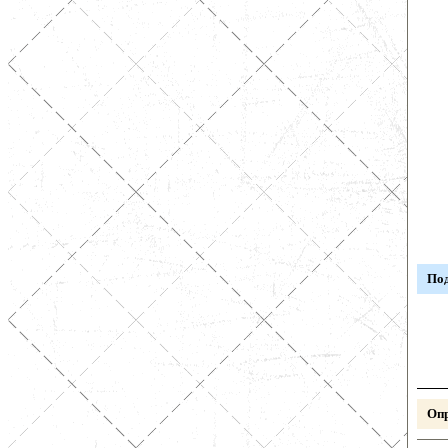
Под
Опр