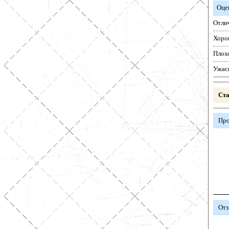
Оце
Отли
Хоро
Плох
Ужас
Ста
Про
Отз