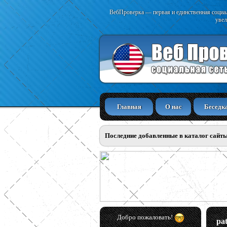
ВебПроверка — первая и единственная социал
увел
Главная
О нас
Беседк
Последние добавленные в каталог сайт
Добро пожаловать!
pa