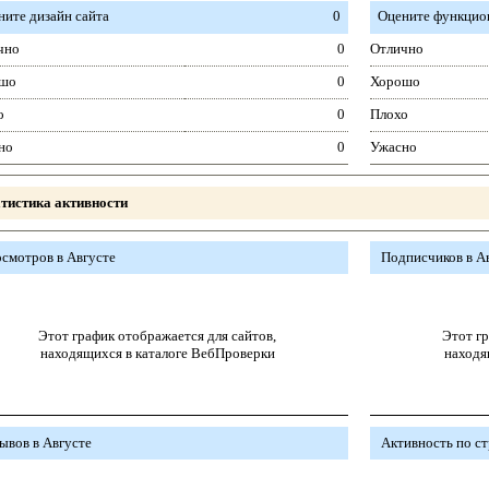
ните дизайн сайта
0
Оцените функцион
чно
0
Отлично
шо
0
Хорошо
о
0
Плохо
но
0
Ужасно
тистика активности
смотров в Августе
Подписчиков в А
Этот график отображается для сайтов,
Этот гр
находящихся в каталоге ВебПроверки
находя
ывов в Августе
Активность по с