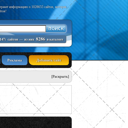
держит информацию о 1028655 сайтах, которая
йтов!
8286
147)
сайтов
—
из них
в каталоге
Реклама
Добавить сайт
[Раскрыть]