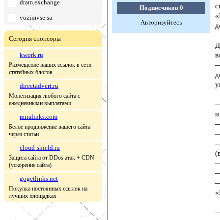
dram.exchange
с
Подписчиков
0
«
vozimvse.su
Авторизуйтесь
д
Сегодня спонсоры
Д
kwork.ru
в
—
Размещение ваших ссылок в сети
статейных блогов
д
у
directadvert.ru
—
Монетизация любого сайта с
ежедневными выплатами
—
и
miralinks.com
—
Белое продвижение вашего сайта
—
через статьи
—
cloud-shield.ru
(
Защита сайта от DDos атак + CDN
—
(ускорение сайта)
—
gogetlinks.net
—
Покупка постоянных ссылок на
«
лучших площадках
—