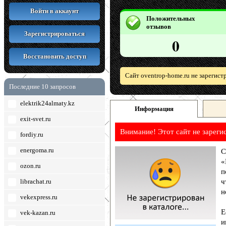
Войти в аккаунт
Положительных
отзывов
Зарегистрироваться
0
Восстановить доступ
Сайт oventrop-home.ru не зарегис
Последние 10 запросов
elektrik24almaty.kz
Информация
exit-svet.ru
Внимание! Этот сайт не зареги
fordiy.ru
energoma.ru
С
«
ozon.ru
п
librachat.ru
ч
н
vekexpress.ru
Е
vek-kazan.ru
и