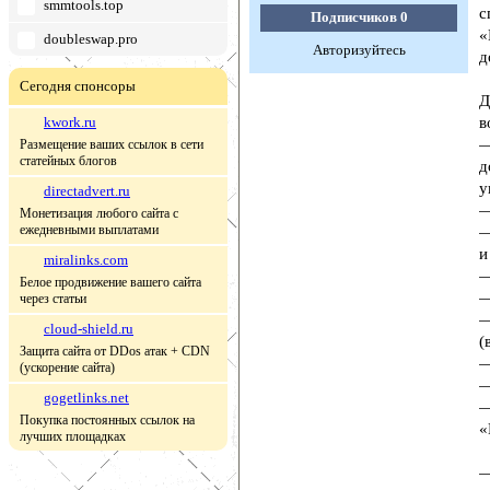
smmtools.top
с
Подписчиков
0
«
doubleswap.pro
Авторизуйтесь
д
Сегодня спонсоры
Д
kwork.ru
в
—
Размещение ваших ссылок в сети
статейных блогов
д
у
directadvert.ru
—
Монетизация любого сайта с
ежедневными выплатами
—
и
miralinks.com
—
Белое продвижение вашего сайта
—
через статьи
—
cloud-shield.ru
(
Защита сайта от DDos атак + CDN
—
(ускорение сайта)
—
gogetlinks.net
—
Покупка постоянных ссылок на
«
лучших площадках
—