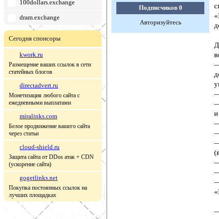
100dollars.exchange
с
Подписчиков
0
«
dram.exchange
Авторизуйтесь
д
Сегодня спонсоры
Д
kwork.ru
в
—
Размещение ваших ссылок в сети
статейных блогов
д
у
directadvert.ru
—
Монетизация любого сайта с
ежедневными выплатами
—
и
miralinks.com
—
Белое продвижение вашего сайта
—
через статьи
—
cloud-shield.ru
(
Защита сайта от DDos атак + CDN
—
(ускорение сайта)
—
gogetlinks.net
—
Покупка постоянных ссылок на
«
лучших площадках
—