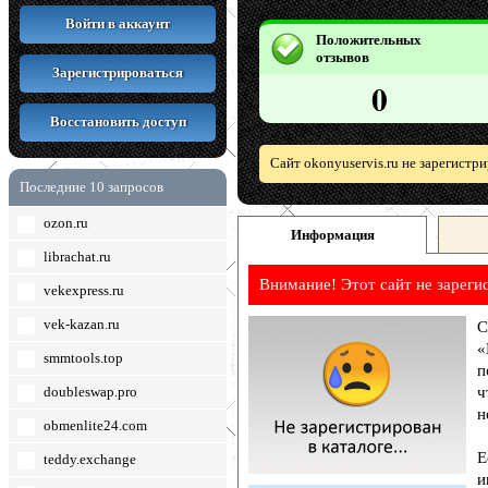
Войти в аккаунт
Положительных
отзывов
Зарегистрироваться
0
Восстановить доступ
Сайт okonyuservis.ru не зарегистр
Последние 10 запросов
ozon.ru
Информация
librachat.ru
Внимание! Этот сайт не зареги
vekexpress.ru
vek-kazan.ru
С
«
smmtools.top
п
doubleswap.pro
ч
н
obmenlite24.com
Е
teddy.exchange
и