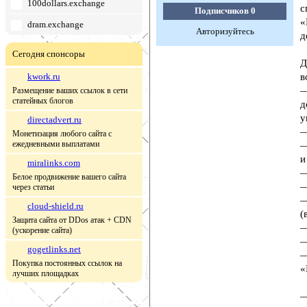
100dollars.exchange
с
Подписчиков
0
«
dram.exchange
Авторизуйтесь
д
Сегодня спонсоры
Д
kwork.ru
в
—
Размещение ваших ссылок в сети
статейных блогов
д
у
directadvert.ru
—
Монетизация любого сайта с
ежедневными выплатами
—
и
miralinks.com
—
Белое продвижение вашего сайта
—
через статьи
—
cloud-shield.ru
(
Защита сайта от DDos атак + CDN
—
(ускорение сайта)
—
gogetlinks.net
—
Покупка постоянных ссылок на
«
лучших площадках
—