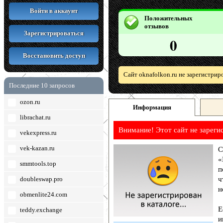
Войти в аккаунт
Положительных
отзывов
Зарегистрироваться
0
Восстановить доступ
Сайт oknafolkon.ru не зарегистрир
Последние 10 запросов
ozon.ru
Информация
librachat.ru
Внимание! Этот сайт не зареги
vekexpress.ru
vek-kazan.ru
С
«
smmtools.top
п
doubleswap.pro
ч
н
obmenlite24.com
Е
teddy.exchange
и