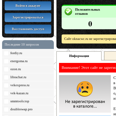
Войти в аккаунт
Положительных
отзывов
Зарегистрироваться
0
Восстановить доступ
Сайт oknacwc.ru не зарегистриров
Последние 10 запросов
fordiy.ru
Информация
energoma.ru
Внимание! Этот сайт не зареги
ozon.ru
librachat.ru
С
в
vekexpress.ru
В
vek-kazan.ru
о
и
smmtools.top
Е
doubleswap.pro
и