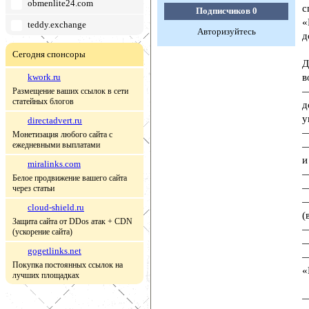
obmenlite24.com
с
Подписчиков
0
«
teddy.exchange
Авторизуйтесь
д
Сегодня спонсоры
Д
kwork.ru
в
—
Размещение ваших ссылок в сети
статейных блогов
д
у
directadvert.ru
—
Монетизация любого сайта с
ежедневными выплатами
—
и
miralinks.com
—
Белое продвижение вашего сайта
—
через статьи
—
cloud-shield.ru
(
Защита сайта от DDos атак + CDN
—
(ускорение сайта)
—
gogetlinks.net
—
Покупка постоянных ссылок на
«
лучших площадках
—