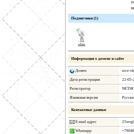
о
и
Подписчики (1)
ultim
Информация о домене и сайте
Домен
nice-ok
Дата регистрации
22-05-
Регистратор
NETH
Языковая версия
Русски
Контактные данные
E-mail адрес
25serg
Whatsapp
+7904