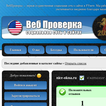
ВебПроверка — первая и единственная социальная сеть о сайтах в РУнете. Мы раб
увеличивается ежедневно благодаря наши
Главная
О нас
Беседка
Пользователи
Последние добавленные в каталог сайты
»
Открыть список
Добро пожаловать!
nice-okna.ru
в каталоге
Войти в аккаунт
Положительных
отзывов
Зарегистрироваться
1