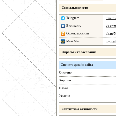
Социальные сети
Telegram
t.me/n
Вконтакте
vk.com
Одноклассники
ok.ru/
Мой Мир
my.mail
Опросы и голосование
Оцените дизайн сайта
Отлично
Хорошо
Плохо
Ужасно
Статистика активности