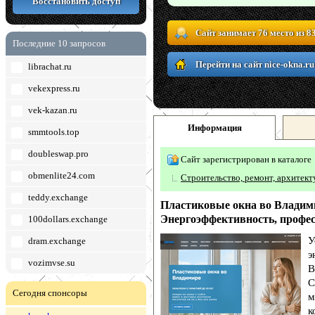
Восстановить доступ
Сайт занимает 76 место из 8
Последние 10 запросов
Перейти на сайт nice-okna.ru
librachat.ru
vekexpress.ru
vek-kazan.ru
Информация
smmtools.top
doubleswap.pro
Сайт зарегистрирован в каталоге
obmenlite24.com
Строительство, ремонт, архитект
teddy.exchange
Пластиковые окна во Владимир
Энергоэффективность, профе
100dollars.exchange
У
dram.exchange
э
vozimvse.su
В
С
Сегодня спонсоры
м
к